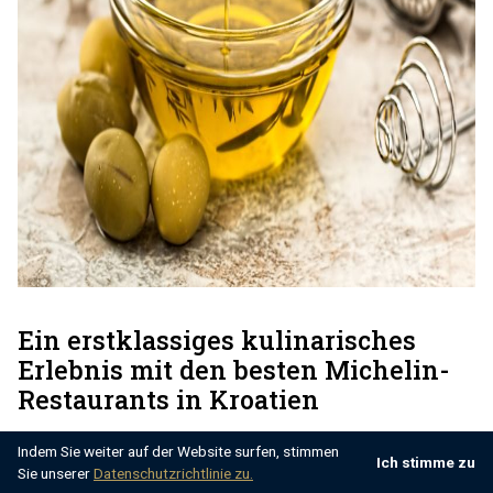
Ein erstklassiges kulinarisches
Erlebnis mit den besten Michelin-
Restaurants in Kroatien
Indem Sie weiter auf der Website surfen, stimmen
Ich stimme zu
Nachdem wir nun einen kleinen Überblick über die
Sie unserer
Datenschutzrichtlinie zu.