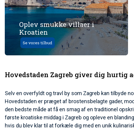
Oplev smukke villaer i
Kroatien
Se vores tilbud
Hovedstaden Zagreb giver dig hurtig a
Selv en overfyldt og travl by som Zagreb kan tilbyde nog
Hovedstaden er præget af brostensbelagte gader, mode
den bedste måde at få en smag af en traditionel opskrif
første kroatiske middag i Zagreb og opleve en blanding a
hvis du blev klar til at forkæle dig med en unik kulinar