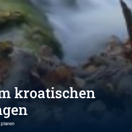
em kroatischen
ngen
 planen