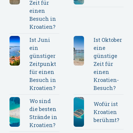
Zeit für
einen
Besuch in
Kroatien?
Ist Juni
Ist Oktober
ein
eine
günstiger
günstige
Zeitpunkt
Zeit für
für einen
einen
Besuch in
Kroatien-
Kroatien?
Besuch?
Wo sind
Wofür ist
die besten
Kroatien
Strände in
berühmt?
Kroatien?