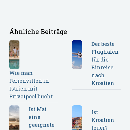
Ähnliche Beiträge
Der beste
Flughafen
für die
Einreise
Wie man
nach
Ferienvillen in
Kroatien
Istrien mit
Privatpool bucht
Ist Mai
Ist
eine
Kroatien
geeignete
teuer?