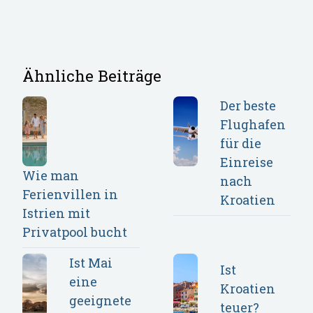
Ähnliche Beiträge
Der beste
Flughafen
für die
Einreise
Wie man
nach
Ferienvillen in
Kroatien
Istrien mit
Privatpool bucht
Ist Mai
Ist
eine
Kroatien
geeignete
teuer?