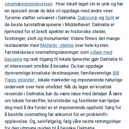
vinsmakingopplevelsen
. Hver lokalt laget vin er unik og har
en spesiell smak du ikke vil oppdage med andre viner.
Turisme støtter velværet i Dalmatia.
Dubrovnik
og
Split
er
de beste turistattraksjonene i Middelhavet. Dalmatia er
hjemsted for et bredt spekter av historiske steder,
festninger, slott og monumenter. Videre finnes det mange
restauranter med
Michelin -stjerne
over hele kysten.
Førsteklasses overnattingsløsninger som
villaer med
basseng
og rask tilgang til lokale tjenester gjør Dalmatia til
et interessant område å besøke. Du kan oppdage
dyrevennlige kroatiske destinasjoner, familievennlige
Blå
Flagg-strender
, lokale markeder og imponerende naturlige
underverk over hele området. Når du lager en kroatisk
reiserute i Dalmatia, bør du være nøye med detaljer. Å lære
om lokale forskrifter, turiststeder og fasiliteter kan hjelpe
deg med å dra fordel av et imponerende opphold. Sørg for
å bestille overnatting før ankomst for en problemfri
opplevelse. Og, selvfølgelig, følg våre neste retningslinjer
for den ultimate guiden til å besøke Dalmatia.