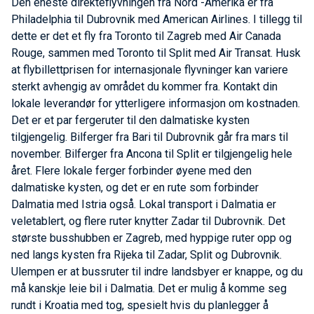
Den eneste direkteflyvningen fra Nord -Amerika er fra
Philadelphia til Dubrovnik med American Airlines. I tillegg til
dette er det et fly fra Toronto til Zagreb med Air Canada
Rouge, sammen med Toronto til Split med Air Transat. Husk
at flybillettprisen for internasjonale flyvninger kan variere
sterkt avhengig av området du kommer fra. Kontakt din
lokale leverandør for ytterligere informasjon om kostnaden.
Det er et par fergeruter til den dalmatiske kysten
tilgjengelig. Bilferger fra Bari til Dubrovnik går fra mars til
november. Bilferger fra Ancona til Split er tilgjengelig hele
året. Flere lokale ferger forbinder øyene med den
dalmatiske kysten, og det er en rute som forbinder
Dalmatia med Istria også. Lokal transport i Dalmatia er
veletablert, og flere ruter knytter Zadar til Dubrovnik. Det
største busshubben er Zagreb, med hyppige ruter opp og
ned langs kysten fra Rijeka til Zadar, Split og Dubrovnik.
Ulempen er at bussruter til indre landsbyer er knappe, og du
må kanskje leie bil i Dalmatia. Det er mulig å komme seg
rundt i Kroatia med tog, spesielt hvis du planlegger å