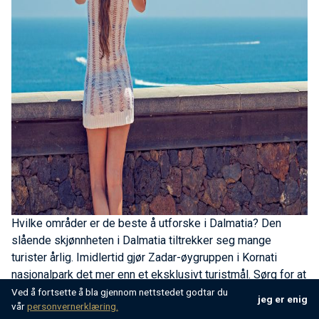
Hvilke områder er de beste å utforske i Dalmatia?
Den
slående skjønnheten i Dalmatia tiltrekker seg mange
turister årlig. Imidlertid gjør Zadar-øygruppen i Kornati
nasjonalpark det mer enn et eksklusivt turistmål. Sørg for at
du legger til i reiseruten følgende topplasser for å besøke i
Ved å fortsette å bla gjennom nettstedet godtar du
jeg er enig
vår
personvernerklæring.
Dalmatia, sammen med noen av de beste
kroatiske