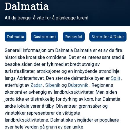
Dalmatia
Alt du trenger å vite for å planlegge turen!
Dalmatia
Gastronomi
Reiseråd
Strender & Natur
Generell informasjon om Dalmatia
Dalmatia er et av de fire
historiske kroatiske områdene. Det er et interessant sted å
besøke siden det er fylt med et bredt utvalg av
turistfasiliteter, attraksjoner og en innbydende strandlinje
langs Adriaterhavet. Den største dalmatiske byen er
Split
,
etterfulgt av
Zadar
,
Sibenik
og
Dubrovnik
. Regionens
økonomi er avhengig av landbruksaktiviteter. Men siden
jorda ikke er tilstrekkelig for dyrking av korn, har Dalmatia
andre lokale varer å tilby. Oliventrær, grønnsaker og
vinstokker representerer de viktigste
landbruksaktivitetene. Dalmatiske vingårder er populære
over hele verden på grunn av den unike