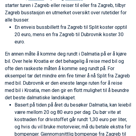
starter turen i Zagreb eller reiser til eller fra Zagreb, tilbyr
Zagreb busstasjon en utmerket oversikt over rutetider for
alle busser.
En enveis bussbillett fra Zagreb til Split koster opptil
20 euro, mens en fra Zagreb til Dubrovnik koster 30
euro.
En annen måte å komme deg rundt i Dalmatia på er å kjøre
bil. Over hele Kroatia er det behagelig å reise med bil og
ofte den raskeste måten å komme seg rundt på. For
eksempel tar det mindre enn fire timer å nå Split fra Zagreb
med bil. Dubrovnik er den eneste lange ruten for å reise
med bil i Kroatia, men den gir en flott mulighet til å beundre
det beste dalmatiske landskapet.
Basert på tiden på året du besøker Dalmatia, kan leiebil
være mellom 20 og 80 euro per dag. Du bør vite at
kostnaden for drivstoffet går rundt 1,30 euro per liter,
og hvis du vil bruke motorveier, må du betale ekstra for
bompenger. Gjennomsnittlig bompenge fra Zagreb til