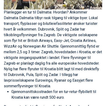
Planlegger en tur til Dalmatia: Hvordan?
Ankommer
Dalmatia
Dalmatia tilbyr rask tilgang til viktige byer. Lokal
transport, flyplasser og bilutleiefasiliteter ønsker turister
hvert år velkommen. Dubrovnik, Split og Zadar har
tilkoblingsflyvninger fra Zagreb. De viktigste selskapene
som flyr hit er British Airways, Easy-Jet, Croatia Airlines,
WizzAir og Norwegian Air Shuttle. Gjennomsnittlig flytid er
mellom 2,5 og 3 timer. Zagreb, hovedstaden i Kroatia, er det
viktigste inngangspunktet i landet. Flere flyvninger til
Zagreb er planlagt daglig fra alle europeiske hovedsteder.
Nylig har flere flyruter til Kroatia blitt lagt til med direktefly
til Dubrovnik, Pula, Split og Zadar. I tillegg har
lavprisselskapene Eurowings, Ryanair og Easyjet flere
sommerflyvninger til Kroatia.
Gjennomsnittskostnaden for en tur-retur-flybillett til
Kroatia kan være rundt 500 euro.