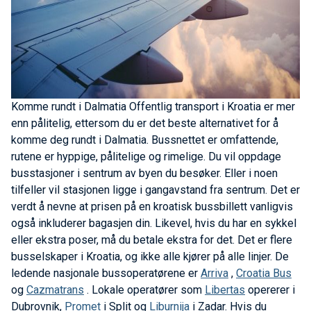
Komme rundt i Dalmatia
Offentlig transport i Kroatia er mer
enn pålitelig, ettersom du er det beste alternativet for å
komme deg rundt i Dalmatia. Bussnettet er omfattende,
rutene er hyppige, pålitelige og rimelige. Du vil oppdage
busstasjoner i sentrum av byen du besøker. Eller i noen
tilfeller vil stasjonen ligge i gangavstand fra sentrum. Det er
verdt å nevne at prisen på en kroatisk bussbillett vanligvis
også inkluderer bagasjen din. Likevel, hvis du har en sykkel
eller ekstra poser, må du betale ekstra for det. Det er flere
busselskaper i Kroatia, og ikke alle kjører på alle linjer. De
ledende nasjonale bussoperatørene er
Arriva
,
Croatia Bus
og
Cazmatrans
. Lokale operatører som
Libertas
opererer i
Dubrovnik,
Promet
i Split og
Liburnija
i Zadar. Hvis du