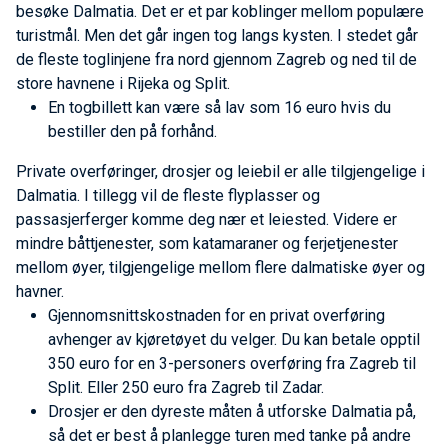
besøke Dalmatia. Det er et par koblinger mellom populære
turistmål. Men det går ingen tog langs kysten. I stedet går
de fleste toglinjene fra nord gjennom Zagreb og ned til de
store havnene i Rijeka og Split.
En togbillett kan være så lav som 16 euro hvis du
bestiller den på forhånd.
Private overføringer, drosjer og leiebil er alle tilgjengelige i
Dalmatia. I tillegg vil de fleste flyplasser og
passasjerferger komme deg nær et leiested. Videre er
mindre båttjenester, som katamaraner og ferjetjenester
mellom øyer, tilgjengelige mellom flere dalmatiske øyer og
havner.
Gjennomsnittskostnaden for en privat overføring
avhenger av kjøretøyet du velger. Du kan betale opptil
350 euro for en 3-personers overføring fra Zagreb til
Split. Eller 250 euro fra Zagreb til Zadar.
Drosjer er den dyreste måten å utforske Dalmatia på,
så det er best å planlegge turen med tanke på andre