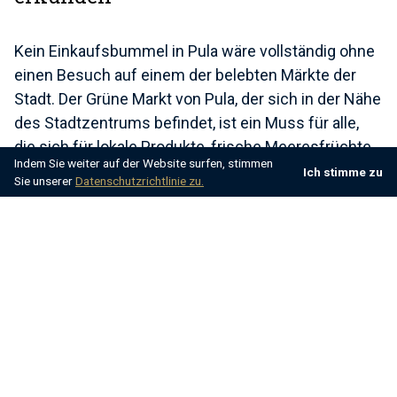
Kein Einkaufsbummel in Pula wäre vollständig ohne
einen Besuch auf einem der belebten Märkte der
Stadt. Der Grüne Markt von Pula, der sich in der Nähe
des Stadtzentrums befindet, ist ein Muss für alle,
die sich für lokale Produkte, frische Meeresfrüchte
Indem Sie weiter auf der Website surfen, stimmen
und
traditionelle istrische Delikatessen
Ich stimme zu
Sie unserer
Datenschutzrichtlinie zu.
interessieren. Der Markt ist täglich geöffnet, wobei
die geschäftigsten Tage der Samstag und der
Sonntag sind, wenn die lokalen Bauern und Händler
ihre frischesten Produkte zum Verkauf anbieten.
Auf dem Green Market finden Sie eine große
Auswahl an Obst und Gemüse, oft aus biologischem
Anbau und voller Geschmack. Der Markt ist auch ein
guter Ort, um lokalen Käse, Wurstwaren und frisch