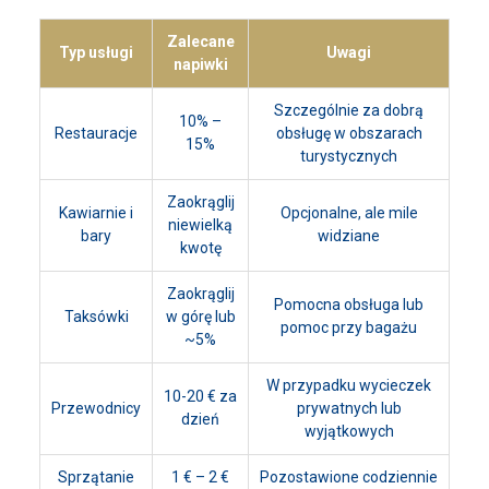
Zalecane
Typ usługi
Uwagi
napiwki
Szczególnie za dobrą
10% –
Restauracje
obsługę w obszarach
15%
turystycznych
Zaokrąglij
Kawiarnie i
Opcjonalne, ale mile
niewielką
bary
widziane
kwotę
Zaokrąglij
Pomocna obsługa lub
Taksówki
w górę lub
pomoc przy bagażu
~5%
W przypadku wycieczek
10-20 € za
Przewodnicy
prywatnych lub
dzień
wyjątkowych
Sprzątanie
1 € – 2 €
Pozostawione codziennie