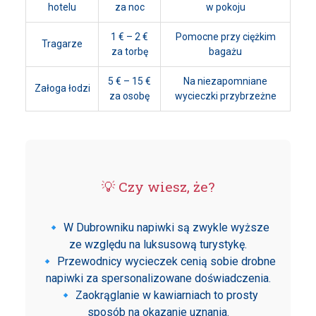
hotelu
za noc
w pokoju
1 € – 2 €
Pomocne przy ciężkim
Tragarze
za torbę
bagażu
5 € – 15 €
Na niezapomniane
Załoga łodzi
za osobę
wycieczki przybrzeżne
💡 Czy wiesz, że?
🔹 W Dubrowniku napiwki są zwykle wyższe
ze względu na luksusową turystykę.
🔹 Przewodnicy wycieczek cenią sobie drobne
napiwki za spersonalizowane doświadczenia.
🔹 Zaokrąglanie w kawiarniach to prosty
sposób na okazanie uznania.