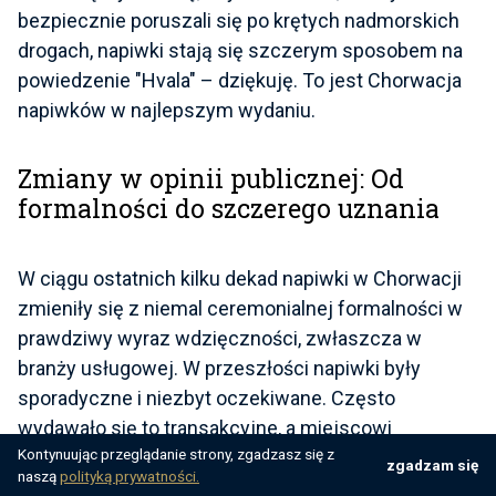
bezpiecznie poruszali się po krętych nadmorskich
drogach, napiwki stają się szczerym sposobem na
powiedzenie "Hvala" – dziękuję. To jest Chorwacja
napiwków w najlepszym wydaniu.
Zmiany w opinii publicznej: Od
formalności do szczerego uznania
W ciągu ostatnich kilku dekad
napiwki w Chorwacji
zmieniły się z niemal ceremonialnej formalności w
prawdziwy wyraz wdzięczności, zwłaszcza w
branży usługowej
. W przeszłości napiwki były
sporadyczne i niezbyt oczekiwane. Często
wydawało się to transakcyjne, a miejscowi
Kontynuując przeglądanie strony, zgadzasz się z
zazwyczaj zaokrąglali swój
rachunek
bez
zgadzam się
naszą
polityką prywatności.
większego zastanowienia się nad jakością usług.