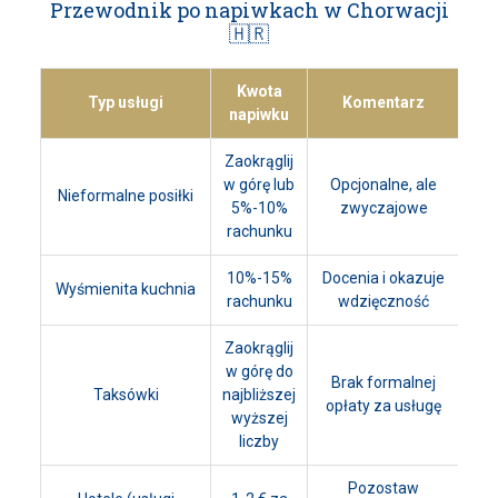
Przewodnik po napiwkach w Chorwacji
🇭🇷
Kwota
Typ usługi
Komentarz
napiwku
Zaokrąglij
w górę lub
Opcjonalne, ale
Nieformalne posiłki
5%-10%
zwyczajowe
rachunku
10%-15%
Docenia i okazuje
Wyśmienita kuchnia
rachunku
wdzięczność
Zaokrąglij
w górę do
Brak formalnej
Taksówki
najbliższej
opłaty za usługę
wyższej
liczby
Pozostaw