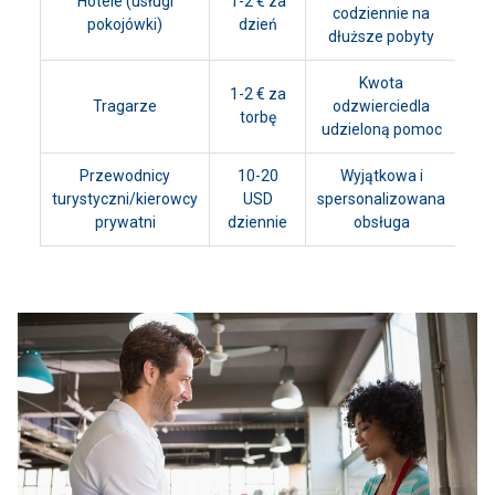
Hotele (usługi
1-2 € za
codziennie na
pokojówki)
dzień
dłuższe pobyty
Kwota
1-2 € za
Tragarze
odzwierciedla
torbę
udzieloną pomoc
Przewodnicy
10-20
Wyjątkowa i
turystyczni/kierowcy
USD
spersonalizowana
prywatni
dziennie
obsługa