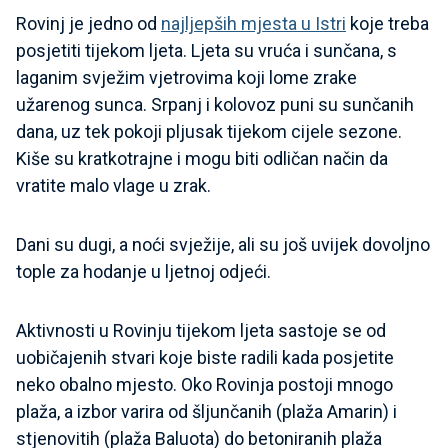
Rovinj je jedno od
najljepših
mjesta
u Istri
koje treba
posjetiti tijekom ljeta. Ljeta su vruća i sunčana, s
laganim svježim vjetrovima koji lome zrake
užarenog sunca. Srpanj i kolovoz puni su sunčanih
dana, uz tek pokoji pljusak tijekom cijele sezone.
Kiše su kratkotrajne i mogu biti odličan način da
vratite malo vlage u zrak.
Dani su dugi, a noći svježije, ali su još uvijek dovoljno
tople za hodanje u ljetnoj odjeći.
Aktivnosti u Rovinju tijekom ljeta sastoje se od
uobičajenih stvari koje biste radili kada posjetite
neko obalno mjesto. Oko Rovinja postoji mnogo
plaža, a izbor varira od šljunčanih (plaža Amarin) i
stjenovitih (plaža Baluota) do betoniranih plaža