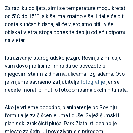
Za razliku od ljeta, zimi se temperature mogu kretati
od 5°C do 15°C, a kiše ima znatno više. I dalje će biti
dosta sunčanih dana, ali će vjerojatno biti i više
oblaka i vjetra, stoga ponesite deblju odjeću otpornu
na vjetar.
Istraživanje starogradske jezgre Rovinja zimi daje
vam dovoljno tišine i mira da se povežete s
njegovim starim zidinama, ulicama i zgradama. Ovo
je vrijeme savršeno za ljubitelje
fotografije
jer se
nećete morati brinuti o fotobombama okolnih turista.
Ako je vrijeme pogodno, planinarenje po Rovinju
formula je za čišćenje uma i duše. Svjež šumski i
planinski zrak čisti pluća. Park Zlatni rt idealno je
mjesto za šetnju i povezivanje s prirodom.