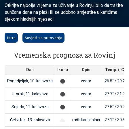
Otkrijte najbolje vrijeme za uživanje u Rovinju, bilo da tražite
sunčane dane na plaži ili se udobno smjestite u kafićima
tijekom hladnijih mjeseci.
Istra
Savjeti za putovanja
Vremenska prognoza za Rovinj
Dan
Ikona
Opis
Temp. (°C)
Ponedjeljak, 10. kolovoza
vedro
26.5° / 29.2°
Utorak, 11. kolovoza
vedro
27.7° / 31.7°
Srijeda, 12. kolovoza
vedro
27.5° / 30.7°
Četvrtak, 13. kolovoza
raštrkani oblaci
27.1° / 30.5°