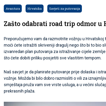
Avantura
Hrvatska
Savjeti za putovanja
Zašto odabrati road trip odmor u
Preporučujemo vam da razmotrite vožnju u Hrvatskoj ti
moći ćete istražiti skriveniji dragulj nego što bi to bio
izvanredan plan putovanja za istraživanje cijele zemlje
što ćete dobiti priliku posjetiti sve vlastitim tempom.
Naš savjet je da planirate putovanje prije dolaska i ist
vožnje. Možda bi bilo dobro razmisliti o vili za iznajmlji
smještaja pruža vam sve vrste usluga, a u većini slučajev
prekrasnih plaža.