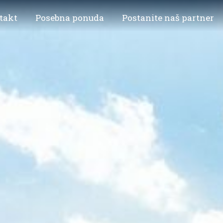
takt
Posebna ponuda
Postanite naš partner