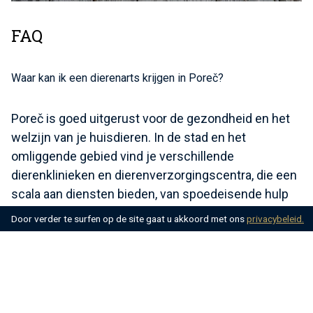
FAQ
Waar kan ik een dierenarts krijgen in Poreč?
Poreč is goed uitgerust voor de gezondheid en het
welzijn van je huisdieren. In de stad en het
omliggende gebied vind je verschillende
dierenklinieken en dierenverzorgingscentra, die een
scala aan diensten bieden, van spoedeisende hulp
tot routinecontroles.
Door verder te surfen op de site gaat u akkoord met ons
privacybeleid.
Is Poreč een goede gezinsbestemming?
Absoluut! Poreč is een gezinsvriendelijke
bestemming met activiteiten en attracties die