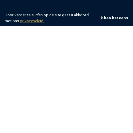
Door verder te surfen op de site gaat u akkoord
Ik ben het eens
met ons
privacybeleid.
Villsy
Kroatië
Istrië
Beste villa's in Istrië volgens
classificatie
Ontdek het beste van Istrië en verblijf in een van
onze best beoordeelde villa's
20%
9.9
Speciale korting
In periode |
01.06.26 - 01.09.26