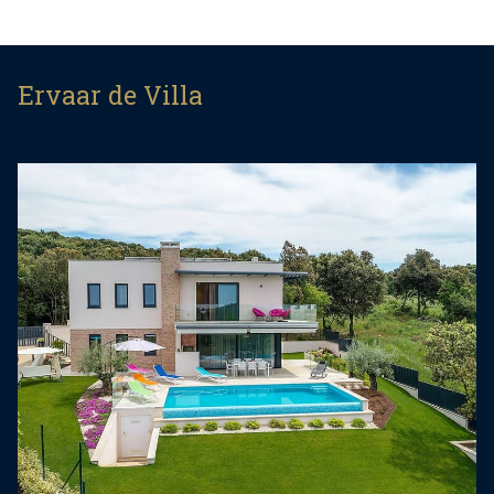
privé-infinitypool die de rustige sfeer versterkt.
Op de begane grond komt u in een stijlvolle
Ervaar de Villa
woonkamer met een eethoek en een volledig
uitgeruste keuken. Deze ruimtes hebben allemaal
toegang tot een overdekt terras met barbecue,
ideaal om 's ochtends een kopje koffie te drinken
of 's avonds van een glas wijn te genieten.
Op de eerste verdieping bevinden zich drie
slaapkamers, elk met een eigen badkamer en
televisie, waardoor comfort en privacy voor alle
gasten gewaarborgd zijn.
Voor extra luxe is er op de begane grond een
sauna, waar u heerlijk kunt ontspannen na een
dagje strand. Er is ook een aparte badkamer met