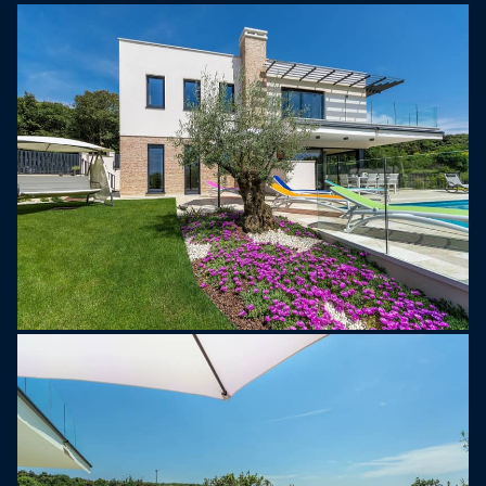
douche.
Villa Maja is niet zomaar een verblijf, maar een
complete ervaring. Het is een uitstekende
uitvalsbasis voor vrienden of families die blijvende
herinneringen willen creëren aan een
zonovergoten vakantie. Op slechts 10 minuten
lopen van het dichtstbijzijnde strand en dicht bij de
jachthaven met zijn eersteklas restaurant en
schilderachtige uitzichten op de zee en jachten,
biedt Villa Maja zowel het gemak van de locatie
als de luxe van privacy en comfort op een van de
meest gewilde plekken aan de kust.