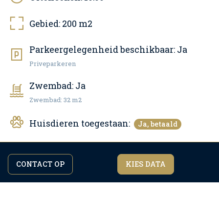
Gebied:
200
m2
Parkeergelegenheid beschikbaar:
Ja
Priveparkeren
Zwembad:
Ja
Zwembad: 32 m2
Huisdieren toegestaan:
Ja, betaald
internet:
Ja, gratis
CONTACT OP
KIES DATA
Door verder te surfen op de site gaat u akkoord
Ik ben het eens
Aantal badkamers:
4
met ons
privacybeleid.
Airco