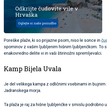
Odkrijte čudovite vile v
Hrvaška
Oglejte si našo ponudbo
Poreške plaže, ki so prijazne psom, niso le sonce in
ču
spominov z vašim ljubljenim hišnim ljubljenčkom. To so
enakovredno delite vi in vaši štirinožni spremljevalci.
Kamp Bijela Uvala
Je del velikega kampa z odličnimi vsebinami in bujnim z
Jadranskega morja.
Ta plaža je raj za hišne ljubljenčke v smislu podrobno 