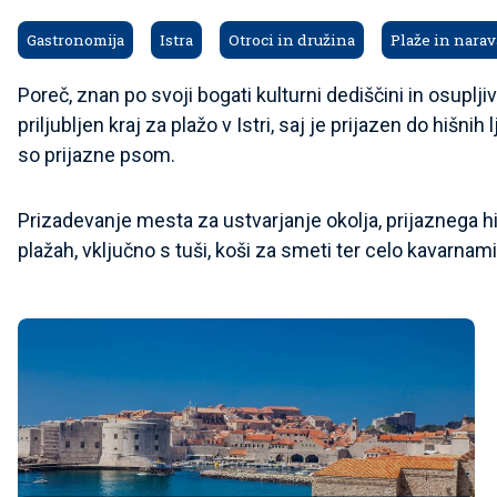
Gastronomija
Istra
Otroci in družina
Plaže in narav
Poreč, znan po svoji bogati kulturni dediščini in osupljiv
priljubljen kraj za plažo v Istri, saj je prijazen do hišn
so prijazne psom.
Prizadevanje mesta za ustvarjanje okolja, prijaznega h
plažah, vključno s tuši, koši za smeti ter celo kavarnami