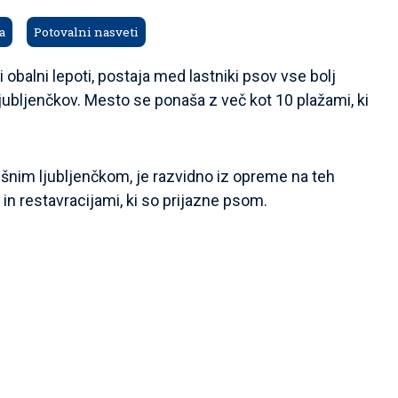
a
Potovalni nasveti
i obalni lepoti, postaja med lastniki psov vse bolj
ih ljubljenčkov. Mesto se ponaša z več kot 10 plažami, ki
išnim ljubljenčkom, je razvidno iz opreme na teh
 in restavracijami, ki so prijazne psom.