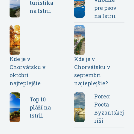
turistika
pre psov
na Istrii
na Istrii
Kde je v
Kde je v
Chorvátsku v
Chorvátsku v
októbri
septembri
najteplejšie
najteplejšie?
Porec:
Top 10
Pocta
pláží na
Byzantskej
Istrii
ríši