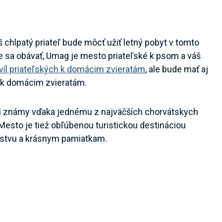
váš chlpatý priateľ bude môcť užiť letný pobyt v tomto
sa obávať, Umag je mesto priateľské k psom a váš
víl priateľských k domácim zvieratám
, ale bude mať aj
h k domácim zvieratám.
ľmi známy vďaka jednému z najväčších chorvátskych
 Mesto je tiež obľúbenou turistickou destináciou
ičstvu a krásnym pamiatkam.