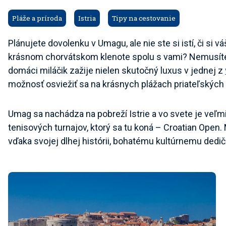
Pláže a príroda
Istria
Tipy na cestovanie
Plánujete dovolenku v Umagu, ale nie ste si istí, či si 
krásnom chorvátskom klenote spolu s vami? Nemusíte 
domáci miláčik zažije nielen skutočný luxus v jednej z
možnosť osviežiť sa na krásnych plážach priateľskýc
Umag sa nachádza na pobreží Istrie a vo svete je ve
tenisových turnajov, ktorý sa tu koná – Croatian Open.
vďaka svojej dlhej histórii, bohatému kultúrnemu ded