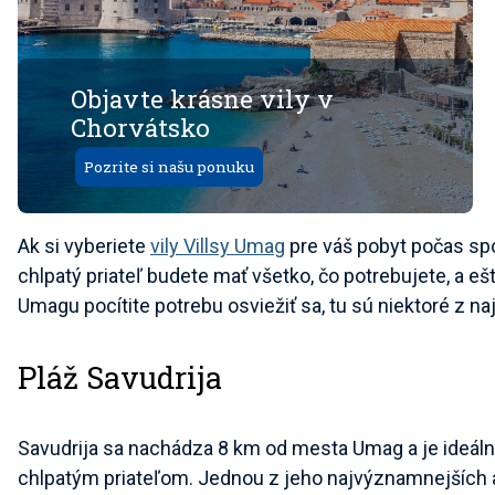
Objavte krásne vily v
Chorvátsko
Pozrite si našu ponuku
Ak si vyberiete
vily Villsy Umag
pre váš pobyt počas spo
chlpatý priateľ budete mať všetko, čo potrebujete, a eš
Umagu pocítite potrebu osviežiť sa, tu sú niektoré z naj
Pláž Savudrija
Savudrija sa nachádza 8 km od mesta Umag a je ideáln
chlpatým priateľom. Jednou z jeho najvýznamnejších atr