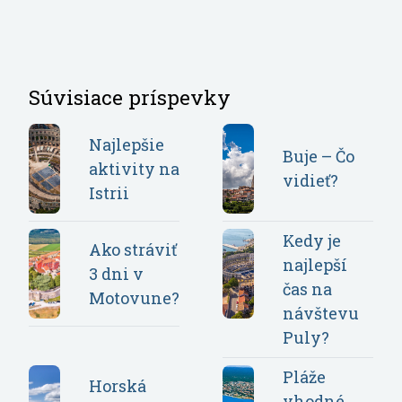
Súvisiace príspevky
Najlepšie
Buje – Čo
aktivity na
vidieť?
Istrii
Kedy je
Ako stráviť
najlepší
3 dni v
čas na
Motovune?
návštevu
Puly?
Pláže
Horská
vhodné