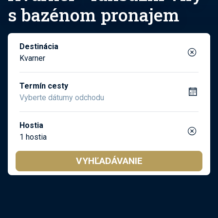
s bazénom pronajem
Destinácia
Kvarner
Termín cesty
Hostia
1 hostia
VYHĽADÁVANIE