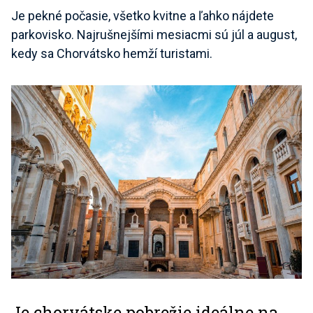
Je pekné počasie, všetko kvitne a ľahko nájdete
parkovisko. Najrušnejšími mesiacmi sú júl a august,
kedy sa Chorvátsko hemží turistami.
Je chorvátske pobrežie ideálne na