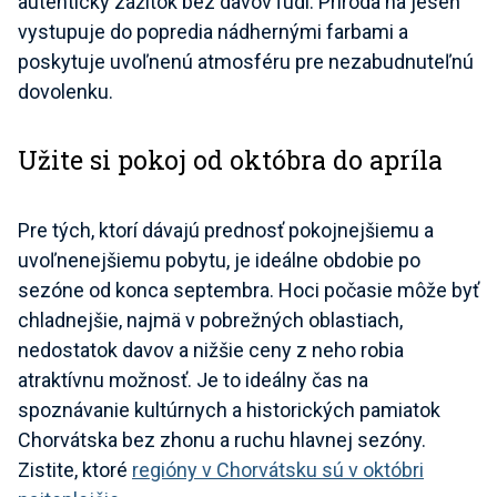
autentický zážitok bez davov ľudí. Príroda na jeseň
vystupuje do popredia nádhernými farbami a
poskytuje uvoľnenú atmosféru pre nezabudnuteľnú
dovolenku.
Užite si pokoj od októbra do apríla
Pre tých, ktorí dávajú prednosť pokojnejšiemu a
uvoľnenejšiemu pobytu, je ideálne obdobie po
sezóne od konca septembra. Hoci počasie môže byť
chladnejšie, najmä v pobrežných oblastiach,
nedostatok davov a nižšie ceny z neho robia
atraktívnu možnosť. Je to ideálny čas na
spoznávanie kultúrnych a historických pamiatok
Chorvátska bez zhonu a ruchu hlavnej sezóny.
Zistite, ktoré
regióny v Chorvátsku sú v októbri