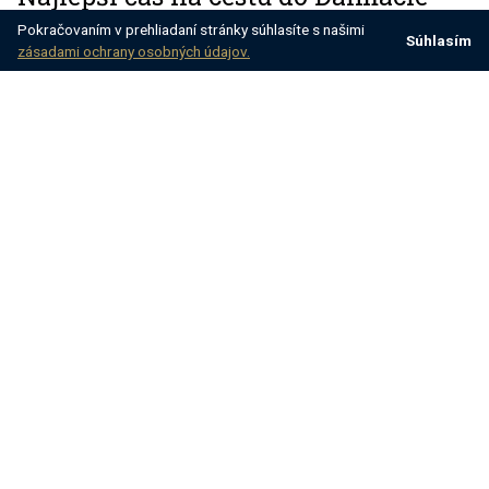
Pokračovaním v prehliadaní stránky súhlasíte s našimi
Súhlasím
zásadami ochrany osobných údajov.
Dalmácia na juhu má vďaka horám na východe
severné stredomorské podnebie s množstvom
dažďa v miernych zimných mesiacoch a 30 °C v lete.
A v tejto časti krajiny je najlepší čas na cestovanie
do Chorvátska na vrchole leta.
Výlet do mesta pre milovníkov kultúry je ideálny na
jar a na jeseň. Tu musíte počítať s dažďom, ale pri
30° by bolo objavovanie príliš únavné – a o veľa by
ste prišli!
Návšteva Dalmácie
po sezóne vám umožní
zažiť posledné zvyšky leta.
Klimatické rady pre vaše
rozhodnutie cestovať