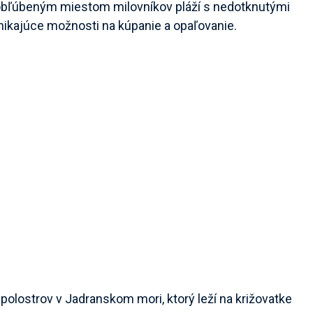
e obľúbeným miestom milovníkov pláží s nedotknutými
nikajúce možnosti na kúpanie a opaľovanie.
ší polostrov v Jadranskom mori, ktorý leží na križovatke