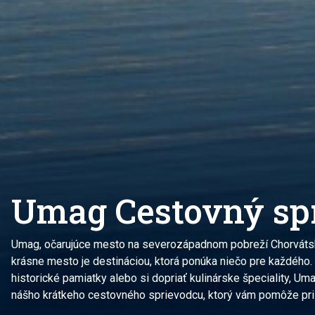
Umag Cestovný sp
Umag, očarujúce mesto na severozápadnom pobreží Chorvátska,
krásne mesto je destináciou, ktorá ponúka niečo pre každého. 
historické pamiatky alebo si dopriať kulinárske špeciality, Um
nášho krátkeho cestovného sprievodcu, ktorý vám pomôže pri p