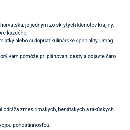
rvátska, je jedným zo skrytých klenotov krajiny.
pre každého.
miatky alebo si dopriať kulinárske špeciality, Umag
torý vám pomôže pri plánovaní cesty a objavte čaro
mi odráža zmes rímskych, benátskych a rakúskych
svojou pohostinnosťou.