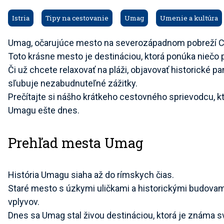
Istria
Tipy na cestovanie
Umag
Umenie a kultúra
Umag, očarujúce mesto na severozápadnom pobreží Cho
Toto krásne mesto je destináciou, ktorá ponúka niečo 
Či už chcete relaxovať na pláži, objavovať historické pa
sľubuje nezabudnuteľné zážitky.
Prečítajte si nášho krátkeho cestovného sprievodcu, k
Umagu ešte dnes.
Prehľad mesta Umag
História Umagu siaha až do rímskych čias.
Staré mesto s úzkymi uličkami a historickými budova
vplyvov.
Dnes sa Umag stal živou destináciou, ktorá je známa 