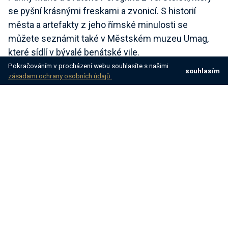
se pyšní krásnými freskami a zvonicí. S historií
města a artefakty z jeho římské minulosti se
můžete seznámit také v Městském muzeu Umag,
které sídlí v bývalé benátské vile.
Pokračováním v procházení webu souhlasíte s našimi
souhlasím
zásadami ochrany osobních údajů.
Kulturní kalendář Umagu je plný akcí oslavujících
místní tradice, hudbu a kuchyni.
Nejznámější je letní festival v Umagu, který nabízí
řadu koncertů, představení a kulinářských akcí.
Město také oslavuje své námořní dědictví v rámci
Rybářské noci, živé akce, kde si můžete vychutnat
čerstvé mořské plody a tradiční hudbu.
Pokud máte chuť na dobrodružství na cestách, jen
kousek od Umagu se nachází nejstarší maják v
Chorvatsku Savudrija z roku 1818.