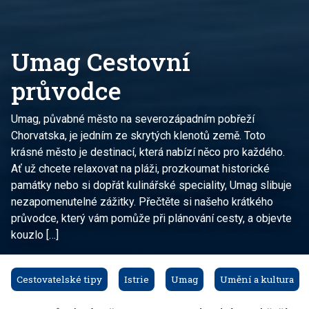
Umag Cestovní
průvodce
Umag, půvabné město na severozápadním pobřeží
Chorvatska, je jedním ze skrytých klenotů země. Toto
krásné město je destinací, která nabízí něco pro každého.
Ať už chcete relaxovat na pláži, prozkoumat historické
památky nebo si dopřát kulinářské speciality, Umag slibuje
nezapomenutelné zážitky. Přečtěte si našeho krátkého
průvodce, který vám pomůže při plánování cesty, a objevte
kouzlo […]
Cestovatelské tipy
Istrie
Umag
Umění a kultura