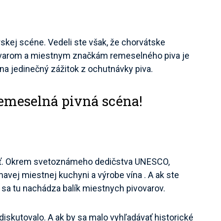
kej scéne. Vedeli ste však, že chorvátske
ovarom a miestnym značkám remeselného piva je
 na jedinečný zážitok z ochutnávky piva.
remeselná pivná scéna!
nuť. Okrem svetoznámeho dedičstva UNESCO,
mavej miestnej kuchyni a výrobe vína . A ak ste
e sa tu nachádza balík miestnych pivovarov.
iskutovalo. A ak by sa malo vyhľadávať historické