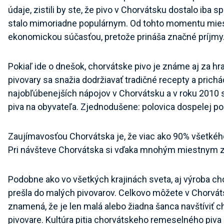
údaje, zistili by ste, že pivo v Chorvátsku dostalo iba 
stalo mimoriadne populárnym. Od tohto momentu miest
ekonomickou súčasťou, pretože prináša značné príjmy
Pokiaľ ide o dnešok, chorvátske pivo je známe aj za hr
pivovary sa snažia dodržiavať tradičné recepty a prich
najobľúbenejších nápojov v Chorvátsku a v roku 2010 s
piva na obyvateľa. Zjednodušene: polovica dospelej p
Zaujímavosťou Chorvátska je, že viac ako 90% všetkéh
Pri návšteve Chorvátska si vďaka mnohým miestnym z
Podobne ako vo všetkých krajinách sveta, aj výroba ch
prešla do malých pivovarov. Celkovo môžete v Chorváts
znamená, že je len malá alebo žiadna šanca navštíviť 
pivovare. Kultúra pitia chorvátskeho remeselného piva 