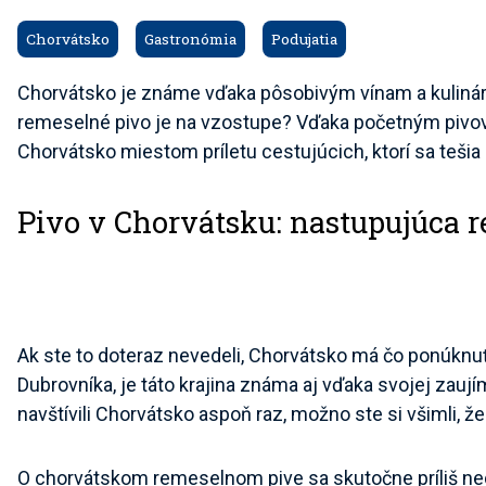
Chorvátsko
Gastronómia
Podujatia
Chorvátsko je známe vďaka pôsobivým vínam a kulinárs
remeselné pivo je na vzostupe? Vďaka početným piv
Chorvátsko miestom príletu cestujúcich, ktorí sa tešia
Pivo v Chorvátsku: nastupujúca 
Ak ste to doteraz nevedeli, Chorvátsko má čo ponúk
Dubrovníka, je táto krajina známa aj vďaka svojej zaují
navštívili Chorvátsko aspoň raz, možno ste si všimli, ž
O chorvátskom remeselnom pive sa skutočne príliš ned