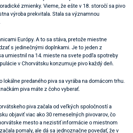
sporadické zmienky. Vieme, že ešte v 18. storočí sa pivo
na výroba prekvitala. Stala sa významnou
.
anicami Európy. A to sa stáva, pretože miestne
ádzať s jedinečnými doplnkami. Je to jeden z
a umiestnil na 14. mieste na svete podľa spotreby
opulácie v Chorvátsku konzumuje pivo každý deň.
o lokálne predaného piva sa vyrába na domácom trhu.
načkám piva máte z čoho vyberať.
orvátskeho piva začala od veľkých spoločností a
ku objaviť viac ako 30 remeselných pivovarov, čo
chorvátske mesto a nezistiť informácie o miestnom
začala pomaly, ale dá sa jednoznačne povedať, že v