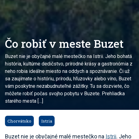
Čo robiť v meste Buzet
Buzet nie je obyčajné malé mestečko na Istrii. Jeho bohatá
história, kultúrne dedičstvo, prírodné krásy a gastronómia z
neho robia ideálne miesto na oddych a spoznávanie. Či už
sa zaujímate o históriu, prírodu, hľuzovky alebo víno, Buzet
vám poskytne nezabudnuteľné zážitky. Tu sa dozviete, čo
môžete robiť počas svojho pobytu v Buzete. Prehliadka
starého mesta […]
Chorvátsko
Istria
Buzet nie je obyčajné malé mestečko na
Istrii
. Jeho