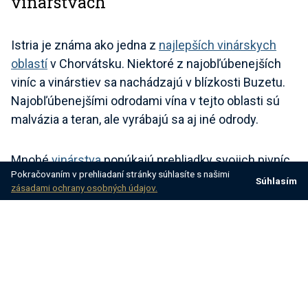
vinárstvach
Istria je známa ako jedna z
najlepších vinárskych
oblastí
v Chorvátsku. Niektoré z najobľúbenejších
viníc a vinárstiev sa nachádzajú v blízkosti Buzetu.
Najobľúbenejšími odrodami vína v tejto oblasti sú
malvázia a teran, ale vyrábajú sa aj iné odrody.
Mnohé
vinárstva
ponúkajú prehliadky svojich pivníc
Pokračovaním v prehliadaní stránky súhlasíte s našimi
a viníc. Uvidíte celý proces výroby vína. Po
Súhlasím
zásadami ochrany osobných údajov.
prehliadke nasleduje ochutnávka vína, často spojená
s miestnymi pochúťkami, ako je prosciutto, syr a
olivový olej
. Tento zážitok poskytuje skutočnú chuť
Istrie. Každé sústo a dúšok v sebe nesie bohatú
históriu a tradíciu tejto oblasti.