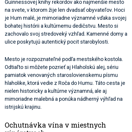
Guinnessovej knihy rekordov ako najmenšie mesto
na svete, v ktorom žije len dvadsať obyvateľov. Hoci
je Hum malé, je mimoriadne významné vďaka svojej
bohatej histórii a kultúrnemu dedičstvu. Mesto si
zachovalo svoj stredoveký vzhľad. Kamenné domy a
ulice poskytujú autentický pocit starobylosti.
Mesto je rozpoznateľné podľa mestského kostola.
Odtiaľto si môžete pozrieť aj Hlaholskú alej, sériu
pamiatok venovaných staroslovienskemu písmu
hlaholike, ktorá vedie z Roča do Humu. Táto cesta je
nielen historicky a kultúrne významná, ale aj
mimoriadne malebná a ponúka nádherný výhľad na
istrijskú krajinu.
Ochutnávka vína v miestnych