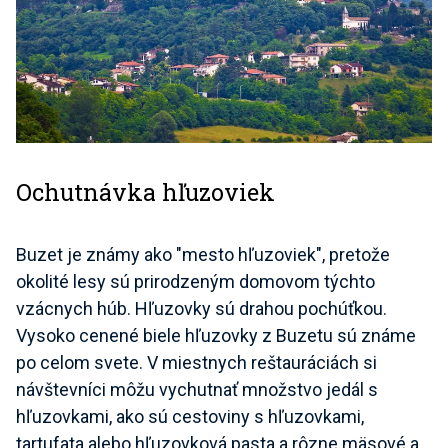
Ochutnávka hľuzoviek
Buzet je známy ako "mesto hľuzoviek", pretože
okolité lesy sú prirodzeným domovom týchto
vzácnych húb. Hľuzovky sú drahou pochúťkou.
Vysoko cenené biele hľuzovky z Buzetu sú známe
po celom svete. V miestnych reštauráciách si
návštevníci môžu vychutnať množstvo jedál s
hľuzovkami, ako sú cestoviny s hľuzovkami,
tartufata alebo hľuzovková pasta a rôzne mäsové a