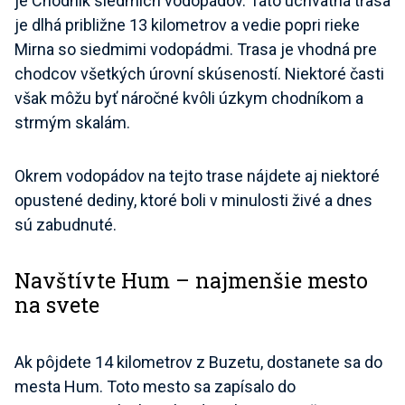
je Chodník siedmich vodopádov. Táto úchvatná trasa
je dlhá približne 13 kilometrov a vedie popri rieke
Mirna so siedmimi vodopádmi. Trasa je vhodná pre
chodcov všetkých úrovní skúseností. Niektoré časti
však môžu byť náročné kvôli úzkym chodníkom a
strmým skalám.
Okrem vodopádov na tejto trase nájdete aj niektoré
opustené dediny, ktoré boli v minulosti živé a dnes
sú zabudnuté.
Navštívte Hum – najmenšie mesto
na svete
Ak pôjdete 14 kilometrov z Buzetu, dostanete sa do
mesta Hum. Toto mesto sa zapísalo do