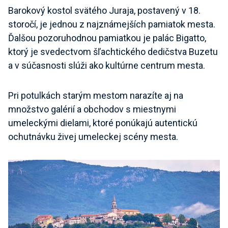
Barokový kostol svätého Juraja, postavený v 18.
storočí, je jednou z najznámejších pamiatok mesta.
Ďalšou pozoruhodnou pamiatkou je palác Bigatto,
ktorý je svedectvom šľachtického dedičstva Buzetu
a v súčasnosti slúži ako kultúrne centrum mesta.
Pri potulkách starým mestom narazíte aj na
množstvo galérií a obchodov s miestnymi
umeleckými dielami, ktoré ponúkajú autentickú
ochutnávku živej umeleckej scény mesta.