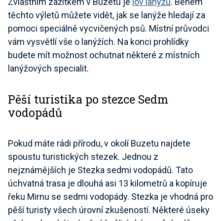
Zvláštním zážitkem v Buzetu je
lov lanýžů
. Během
těchto výletů můžete vidět, jak se lanýže hledají za
pomoci speciálně vycvičených psů. Místní průvodci
vám vysvětlí vše o lanýžích. Na konci prohlídky
budete mít možnost ochutnat některé z místních
lanýžových specialit.
Pěší turistika po stezce Sedm
vodopádů
Pokud máte rádi přírodu, v okolí Buzetu najdete
spoustu turistických stezek. Jednou z
nejznámějších je Stezka sedmi vodopádů. Tato
úchvatná trasa je dlouhá asi 13 kilometrů a kopíruje
řeku Mirnu se sedmi vodopády. Stezka je vhodná pro
pěší turisty všech úrovní zkušeností. Některé úseky