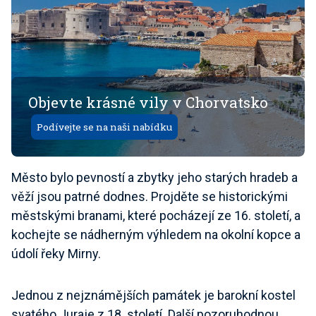
Objevte krásné vily v Chorvatsko
Podívejte se na naši nabídku
Město bylo pevností a zbytky jeho starých hradeb a
věží jsou patrné dodnes. Projděte se historickými
městskými branami, které pocházejí ze 16. století, a
kochejte se nádherným výhledem na okolní kopce a
údolí řeky Mirny.
Jednou z nejznámějších památek je barokní kostel
svatého Juraje z 18. století. Další pozoruhodnou