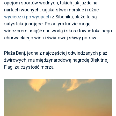
opcjom sportów wodnych, takich jak jazda na
nartach wodnych, kajakarstwo morskie i różne
wycieczki po wyspach
z Sibenika, plaże te są
satysfakcjonujące. Poza tym ludzie mogą
wieczorem usiąść nad wodą i skosztować lokalnego
chorwackiego wina i światowej sławy potraw.
Plaża Banj, jedna z najczęściej odwiedzanych plaż
żwirowych, ma międzynarodową nagrodę Błękitnej
Flagi za czystość morza.