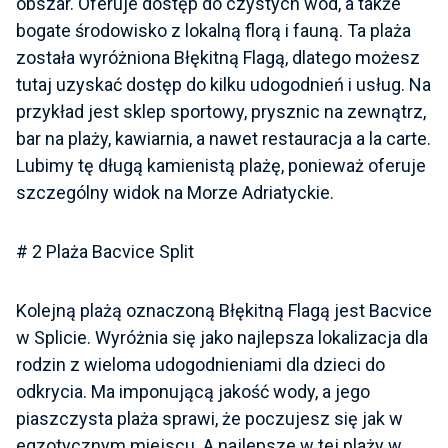
obszar. Oferuje dostęp do czystych wód, a także
bogate środowisko z lokalną florą i fauną. Ta plaża
została wyróżniona Błękitną Flagą, dlatego możesz
tutaj uzyskać dostęp do kilku udogodnień i usług. Na
przykład jest sklep sportowy, prysznic na zewnątrz,
bar na plaży, kawiarnia, a nawet restauracja a la carte.
Lubimy tę długą kamienistą plażę, ponieważ oferuje
szczególny widok na Morze Adriatyckie.
# 2 Plaża Bacvice Split
Kolejną plażą oznaczoną Błękitną Flagą jest Bacvice
w Splicie. Wyróżnia się jako najlepsza lokalizacja dla
rodzin z wieloma udogodnieniami dla dzieci do
odkrycia. Ma imponującą jakość wody, a jego
piaszczysta plaża sprawi, że poczujesz się jak w
egzotycznym miejscu. A najlepsze w tej plaży w