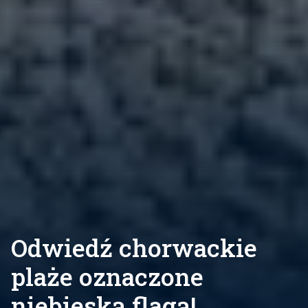
Odwiedź chorwackie
plaże oznaczone
niebieską flagą!