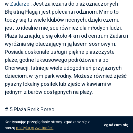
w
Zadarze
. Jest zaliczana do plaż oznaczonych
Błękitną Flagą i jest polecana rodzinom. Mimo to
toczy się tu wiele klubów nocnych, dzięki czemu
jest to idealne miejsce również dla młodych ludzi.
Plaża ta znajduje się około 4 km od centrum Zadaru i
wyróżnia się otaczającym ją lasem sosnowym.
Posiada doskonałe usługi i piękne piaszczyste
plaże, godne luksusowego podróżowania po
Chorwacji. Istnieje wiele udogodnień przyjaznych
dzieciom, w tym park wodny. Możesz również zjeść
pyszny lokalny posiłek lub zjeść w kawiarni w
jednym z barów dostępnych na plaży.
# 5 Plaża Borik Porec
Kontynuując przeglądanie strony, zgadzasz się z
zgadzam się
Porec to najpopularniejsze miejsce wśród turystów,
naszą
polityką prywatności.