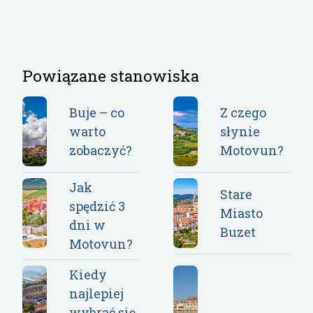
Powiązane stanowiska
Buje – co
Z czego
warto
słynie
zobaczyć?
Motovun?
Jak
Stare
spędzić 3
Miasto
dni w
Buzet
Motovun?
Kiedy
najlepiej
wybrać się