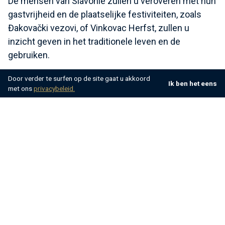
De mensen van Slavonië zullen u veroveren met hun
gastvrijheid en de plaatselijke festiviteiten, zoals
Đakovački vezovi, of Vinkovac Herfst, zullen u
inzicht geven in het traditionele leven en de
gebruiken.
Door verder te surfen op de site gaat u akkoord
Ervaar het charmante Istrië
Ik ben het eens
met ons
privacybeleid.
Istrië
is de ware parel van Kroatië, bekend om zijn
groene heuvels, pittoreske stadjes en uitstekende
wijnen. Bezoek Rovinj, een stadje dat eruitziet als
een ansichtkaart, of
Motovun
, een middeleeuws
stadje op een heuvel met uitzicht op wijngaarden.
Proef
truffels
, zelfgemaakte pasta en olijfolie, die
wordt beschouwd als een van de beste ter wereld.