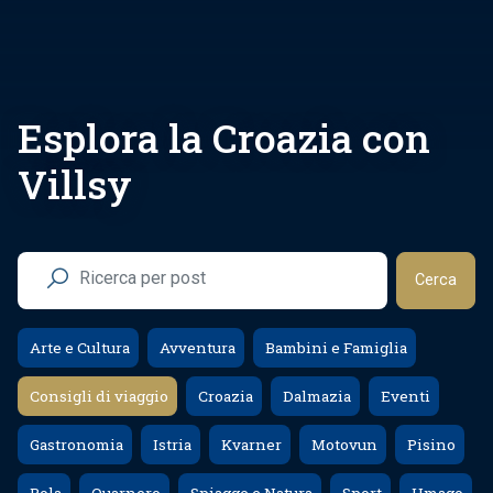
Esplora la Croazia con
Villsy
Cerca
Arte e Cultura
Avventura
Bambini e Famiglia
Consigli di viaggio
Croazia
Dalmazia
Eventi
Gastronomia
Istria
Kvarner
Motovun
Pisino