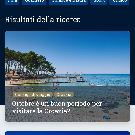
Pola
Quarnero
Spiagge e Natura
Sport
Umago
Risultati della ricerca
Consigli di viaggio
Croazia
Ottobre è un buon periodo per
visitare la Croazia?