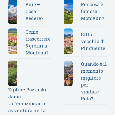
Buie –
Per cosa è
Cosa
famosa
vedere?
Motovun?
Come
Città
trascorrere
vecchia di
3 giorni a
Pinguente
Montona?
Quando è il
momento
migliore
per
Zipline Pazinska
visitare
Jama:
Pola?
Un"emozionante
avventura nella