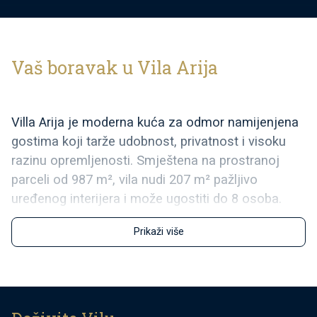
Vaš boravak u Vila Arija
Villa Arija je moderna kuća za odmor namijenjena
gostima koji tarže udobnost, privatnost i visoku
razinu opremljenosti. Smještena na prostranoj
parceli od 987 m², vila nudi 207 m² pažljivo
uređenog interijera i može ugostiti do 8 osoba.
Gostima je na raspolaganju privatni bazen
Prikaži više
površine 35 m², tri potpuno opremljene spavaće
sobe s vlastitim kupaonicama te dodatna soba
uređena kao igraonica (PlayStation, TV, pikado,
stolni nogomet, sobni bicikl) s dva pomoćna