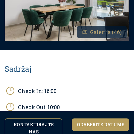
Galerija (46)
Sadržaj
Check In:
16:00
Check Out:
10:00
Površina:
207
m2
KONTAKTIRAJTE
ODABERITE DATUME
NAS
Nastavkom pregledavanja stranice slažete se s