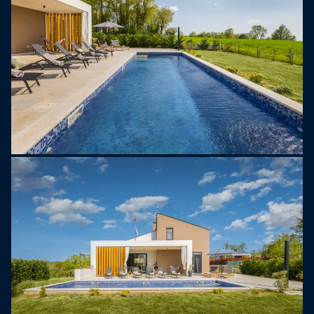
s privatnim bazenom i ležaljkama, dok natkrivena
terasa s blagovaonskim stolom i roštiljem na
drveni ugljen pruža idealno mjesto za opuštena
druženja i obroke na otvorenom.
Gostima je osigurano privatno parkiralište za do
četiri vozila. Vila je smještena na rubu sela, na
pješačkoj udaljenosti od trgovine, bara i restorana.
Villa Arija je izvrstan izbor za obitelji ili grupe koje
traže miran i kvalitetno opremljen smještaj s
naglaskom na privatnost i dodatne sadržaje.
Dozvoljena su maksimalno 2 kućna ljubimca bez
dodatne naknade.