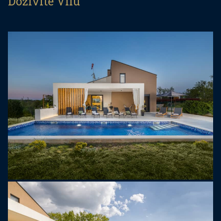
Doživite Vilu
kreveta. Ova višenamjenska prostorija pruža
dodatni prostor za odmor i zabavu, što vilu čini
posebno pogodnom za obitelji i grupe.
Prizemlje se sastoji od svijetlog dnevnog boravka
otvorenog tipa s udobnom sjedećom garniturom,
potpuno opremljene kuhinje i prostrane
blagovaonice. Na istoj etaži nalaze se dvije
spavaće sobe s bračnim krevetima i vlastitim
kupaonicama, kao i gostinjski WC te prostor za
pranje rublja.
Na katu se nalazi još jedna spavaća soba s
vlastitom kupaonicom te igraonica s dodatnim
ležajevima. Sve spavaće sobe opremljene su klima
uređajem i televizorima.
Vanjski prostor posebno se ističe uređenim vrtom