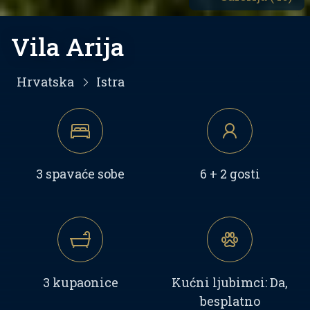
Vila Arija
Hrvatska
Istra
3 spavaće sobe
6 + 2 gosti
3 kupaonice
Kućni ljubimci: Da,
besplatno