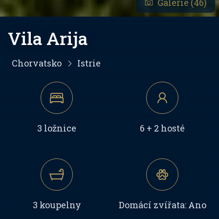
Galerie (46)
Vila Arija
Chorvatsko
Istrie
3 ložnice
6 + 2 hosté
3 koupelny
Domácí zvířata: Ano