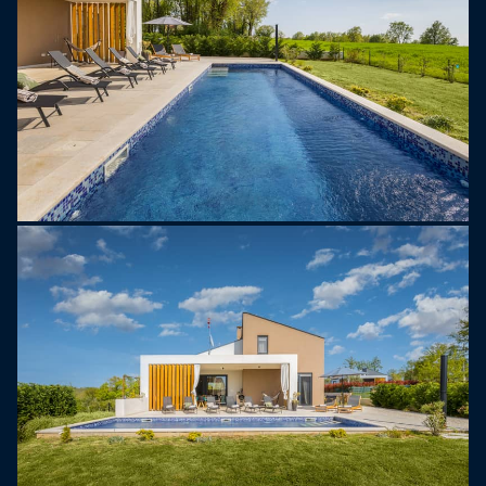
Arija. V zahradě se nachází soukromý bazén s
lehátky a krytá jídelna s grilem na dřevěné uhlí je
ideální pro příjemné stolování a posezení.
Vila nabízí soukromé parkoviště až pro čtyři
vozidla a nachází se na okraji vesnice, v
docházkové vzdálenosti od obchodu s
potravinami, baru a restaurace.
Vila Arija je vynikající volbou pro rodiny nebo
skupiny, které hledají soukromý, dobře vybavený
objekt s kvalitním venkovním prostorem a dalšími
možnostmi zábavy.
Maximálně 2 domácí mazlíčci jsou vítáni zdarma.