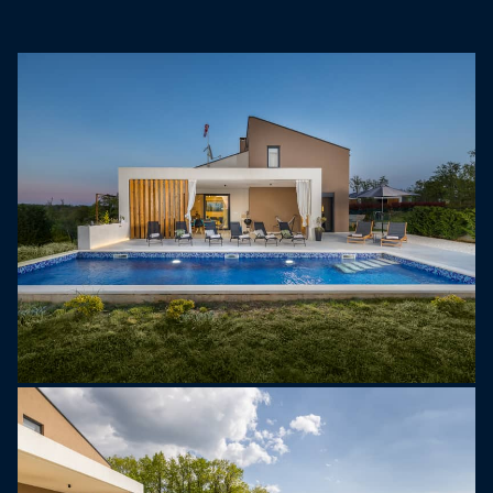
spaní, tak i zábavu. Díky tomuto multifunkčnímu
pokoji je vila obzvláště vhodná pro rodiny s dětmi
nebo skupiny, které hledají relaxaci i volnočasové
aktivity.
Přízemí se skládá ze světlého obývacího pokoje s
pohodlným posezením, plně vybavené kuchyně a
prostorné jídelny. Na tomto patře se nacházejí
také dvě ložnice s manželskými postelemi
velikosti king-size a vlastními koupelnami, spolu s
toaletou pro hosty a prádelnou.
V horním patře se nachází jedna další ložnice s
vlastní koupelnou a herna se dvěma přistýlkami.
Všechny ložnice jsou vybaveny klimatizací a
televizory.
Venkovní prostor je jedním z hlavních lákadel Villy