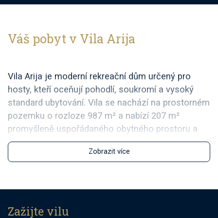
Váš pobyt v Vila Arija
Vila Arija je moderní rekreační dům určený pro
hosty, kteří oceňují pohodlí, soukromí a vysoký
standard ubytování. Vila se nachází na prostorném
pozemku o rozloze 987 m² a nabízí 207 m²
promyšleně uspořádaného obytného prostoru a
může ubytovat až 8 hostů.
Zobrazit více
Nemovitost nabízí soukromý bazén o rozloze 35
m², tři plně vybavené ložnice s vlastní koupelnou a
čtvrtý pokoj navržený jako herna (PlayStation, TV,
šipky, stolní fotbálek, stacionární kolo) se dvěma
Zažijte vilu
přistýlkami, které poskytují jak další prostor na