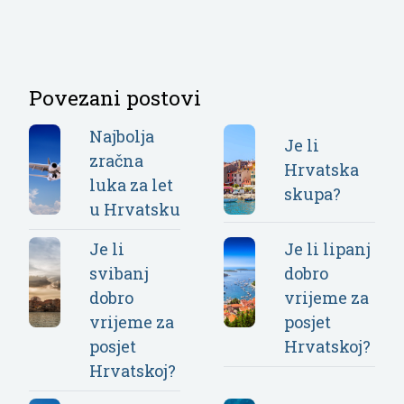
Povezani postovi
Najbolja
Je li
zračna
Hrvatska
luka za let
skupa?
u Hrvatsku
Je li
Je li lipanj
svibanj
dobro
dobro
vrijeme za
vrijeme za
posjet
posjet
Hrvatskoj?
Hrvatskoj?