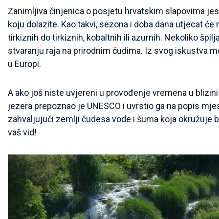
Zanimljiva činjenica o posjetu hrvatskim slapovima jest 
koju dolazite. Kao takvi, sezona i doba dana utjecat će 
tirkiznih do tirkiznih, kobaltnih ili azurnih. Nekoliko 
stvaranju raja na prirodnim čudima. Iz svog iskustva 
u Europi.
A ako još niste uvjereni u provođenje vremena u blizini 
jezera prepoznao je UNESCO i uvrstio ga na popis mjes
zahvaljujući zemlji čudesa vode i šuma koja okružuje 
vaš vid!