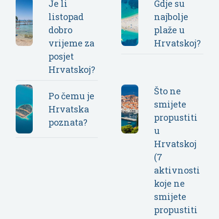
Je li
Gdje su
listopad
najbolje
dobro
plaže u
vrijeme za
Hrvatskoj?
posjet
Hrvatskoj?
Što ne
Po čemu je
smijete
Hrvatska
propustiti
poznata?
u
Hrvatskoj
(7
aktivnosti
koje ne
smijete
propustiti