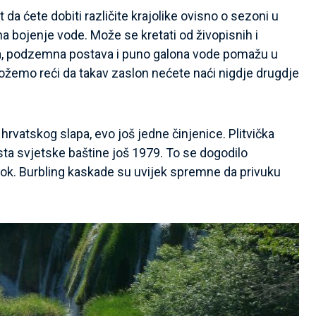
da ćete dobiti različite krajolike ovisno o sezoni u
na bojenje vode. Može se kretati od živopisnih i
špilja, podzemna postava i puno galona vode pomažu u
možemo reći da takav zaslon nećete naći nigdje drugdje
hrvatskog slapa, evo još jedne činjenice. Plitvička
ta svjetske baštine još 1979. To se dogodilo
bok. Burbling kaskade su uvijek spremne da privuku