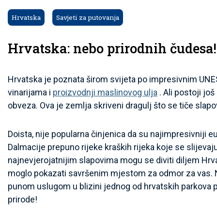
Hrvatska
Savjeti za putovanja
Hrvatska: nebo prirodnih čudesa!
Hrvatska je poznata širom svijeta po impresivnim UNES
vinarijama i
proizvodnji maslinovog ulja
. Ali postoji jo
obveza. Ova je zemlja skriveni dragulj što se tiče slapo
Doista, nije popularna činjenica da su najimpresivniji 
Dalmacije prepuno rijeke kraških rijeka koje se slijevaj
najnevjerojatnijim slapovima mogu se diviti diljem Hrv
moglo pokazati savršenim mjestom za odmor za vas. Naš
punom uslugom u blizini jednog od hrvatskih parkova pr
prirode!