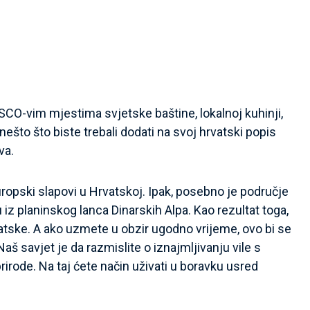
CO-vim mjestima svjetske baštine, lokalnoj kuhinji,
š nešto što biste trebali dodati na svoj hrvatski popis
va.
europski slapovi u Hrvatskoj. Ipak, posebno je područje
u iz planinskog lanca Dinarskih Alpa. Kao rezultat toga,
atske. A ako uzmete u obzir ugodno vrijeme, ovo bi se
 savjet je da razmislite o iznajmljivanju vile s
irode. Na taj ćete način uživati u boravku usred