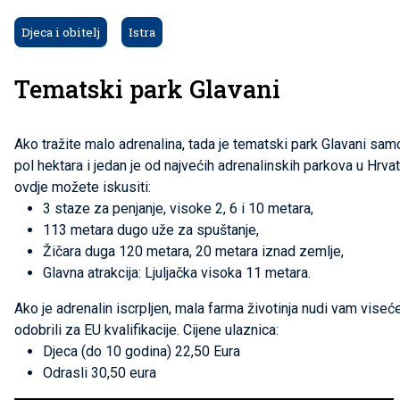
Djeca i obitelj
Istra
Tematski park Glavani
Ako tražite malo adrenalina, tada je tematski park Glavani sam
pol hektara i jedan je od najvećih adrenalinskih parkova u Hrva
ovdje možete iskusiti:
3 staze za penjanje, visoke 2, 6 i 10 metara,
113 metara dugo uže za spuštanje,
Žičara duga 120 metara, 20 metara iznad zemlje,
Glavna atrakcija: Ljuljačka visoka 11 metara.
Ako je adrenalin iscrpljen, mala farma životinja nudi vam viseće 
odobrili za EU kvalifikacije.
Cijene ulaznica:
Djeca (do 10 godina) 22,50 Eura
Odrasli 30,50 eura