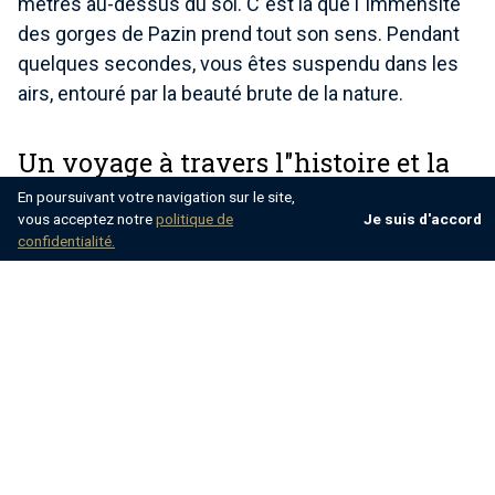
mètres au-dessus du sol. C"est là que l"immensité
des gorges de Pazin prend tout son sens. Pendant
quelques secondes, vous êtes suspendu dans les
airs, entouré par la beauté brute de la nature.
Un voyage à travers l"histoire et la
nature
En poursuivant votre navigation sur le site,
vous acceptez notre
politique de
Je suis d'accord
confidentialité.
Après l"aventure en tyrolienne, les visiteurs profitent
souvent de l"occasion pour explorer la grotte de
Pazin elle-même, qui a fait l"objet de nombreuses
études scientifiques et folkloriques.
La grotte, accessible par des visites guidées, est un
labyrinthe de tunnels souterrains, de lacs
souterrains et de formations rocheuses