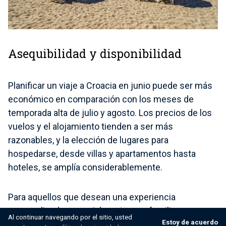
Asequibilidad y disponibilidad
Planificar un viaje a Croacia en junio puede ser más
económico en comparación con los meses de
temporada alta de julio y agosto. Los precios de los
vuelos y el alojamiento tienden a ser más
razonables, y la elección de lugares para
hospedarse, desde villas y apartamentos hasta
hoteles, se amplía considerablemente.
Para aquellos que desean una experiencia
personalizada, especialmente para familias o
Al continuar navegando por el sitio, usted
Estoy de acuerdo
grupos, las villas privadas son una delicia sin igual.