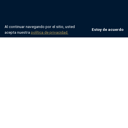
Al continuar navegando por el sitio, usted
Estoy de acuerdo
acepta nuestra
política de privacidad.
Encuentre su villa en Croacia a
precio reducido
Somos conscientes de la importancia de encontrar el
alojamiento perfecto. Hemos seleccionado
cuidadosamente algunas de las mejores villas en Croacia a
precios increíbles de entre más de mil villas disponibles
en
nuestro sitio web
. Aquí podrá encontrar ofertas
exclusivas y de duración limitada, diseñadas
especialmente para usted.