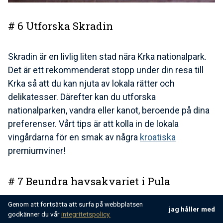
# 6 Utforska Skradin
Skradin är en livlig liten stad nära Krka nationalpark.
Det är ett rekommenderat stopp under din resa till
Krka så att du kan njuta av lokala rätter och
delikatesser. Därefter kan du utforska
nationalparken, vandra eller kanot, beroende på dina
preferenser. Vårt tips är att kolla in de lokala
vingårdarna för en smak av några
kroatiska
premiumviner!
# 7 Beundra havsakvariet i Pula
Genom att fortsätta att surfa på webbplatsen
jag håller med
Oavsett om du reser med din familj eller inte, ett
godkänner du vår
integritetspolicy.