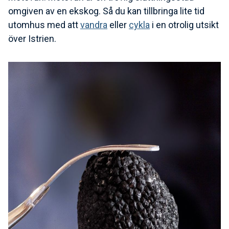
omgiven av en ekskog. Så du kan tillbringa lite tid
utomhus med att
vandra
eller
cykla
i en otrolig utsikt
över Istrien.