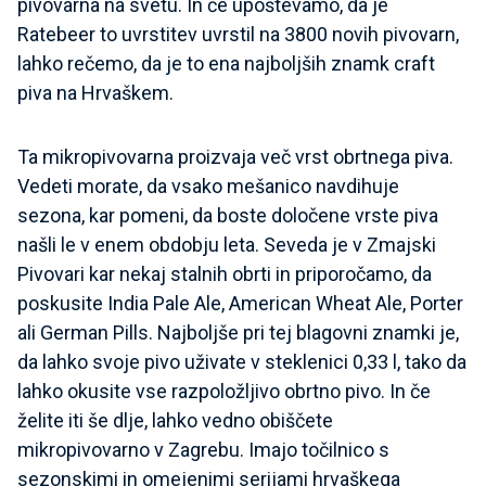
pivovarna na svetu. In če upoštevamo, da je
Ratebeer to uvrstitev uvrstil na 3800 novih pivovarn,
lahko rečemo, da je to ena najboljših znamk craft
piva na Hrvaškem.
Ta mikropivovarna proizvaja več vrst obrtnega piva.
Vedeti morate, da vsako mešanico navdihuje
sezona, kar pomeni, da boste določene vrste piva
našli le v enem obdobju leta. Seveda je v Zmajski
Pivovari kar nekaj stalnih obrti in priporočamo, da
poskusite India Pale Ale, American Wheat Ale, Porter
ali German Pills. Najboljše pri tej blagovni znamki je,
da lahko svoje pivo uživate v steklenici 0,33 l, tako da
lahko okusite vse razpoložljivo obrtno pivo. In če
želite iti še dlje, lahko vedno obiščete
mikropivovarno v Zagrebu. Imajo točilnico s
sezonskimi in omejenimi serijami hrvaškega