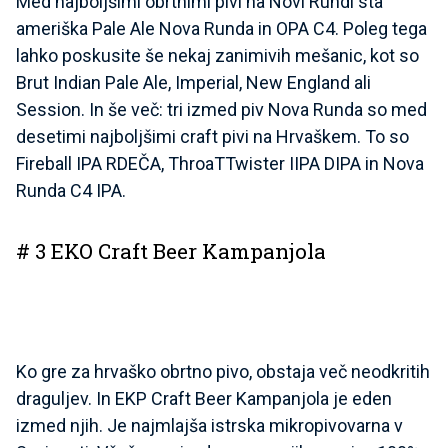
Med najboljšimi obrtnimi pivi na Novi Rundi sta
ameriška Pale Ale Nova Runda in OPA C4. Poleg tega
lahko poskusite še nekaj zanimivih mešanic, kot so
Brut Indian Pale Ale, Imperial, New England ali
Session. In še več: tri izmed piv Nova Runda so med
desetimi najboljšimi craft pivi na Hrvaškem. To so
Fireball IPA RDEČA, ThroaTTwister IIPA DIPA in Nova
Runda C4 IPA.
# 3 EKO Craft Beer Kampanjola
Ko gre za hrvaško obrtno pivo, obstaja več neodkritih
draguljev. In EKP Craft Beer Kampanjola je eden
izmed njih. Je najmlajša istrska mikropivovarna v