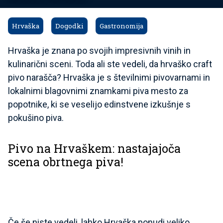
Hrvaška
Dogodki
Gastronomija
Hrvaška je znana po svojih impresivnih vinih in
kulinarični sceni. Toda ali ste vedeli, da hrvaško craft
pivo narašča? Hrvaška je s številnimi pivovarnami in
lokalnimi blagovnimi znamkami piva mesto za
popotnike, ki se veselijo edinstvene izkušnje s
pokušino piva.
Pivo na Hrvaškem: nastajajoča
scena obrtnega piva!
Če še niste vedeli, lahko Hrvaška ponudi veliko.