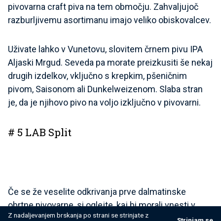
pivovarna craft piva na tem območju. Zahvaljujoč
razburljivemu asortimanu imajo veliko obiskovalcev.
Uživate lahko v Vunetovu, slovitem črnem pivu IPA
Aljaski Mrgud. Seveda pa morate preizkusiti še nekaj
drugih izdelkov, vključno s krepkim, pšeničnim
pivom, Saisonom ali Dunkelweizenom. Slaba stran
je, da je njihovo pivo na voljo izključno v pivovarni.
# 5 LAB Split
Če se že veselite odkrivanja prve dalmatinske
obrtne pivovarne, si oglejte, kaj bi morali vnesti v
Z nadaljevanjem brskanja po strani se strinjate z
svoj potovalni načrt. Pivovarna LAB Split je pionir na
Strinjam se