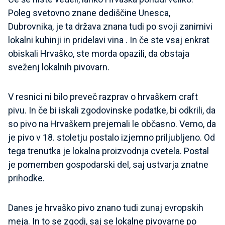
Poleg svetovno znane dediščine Unesca,
Dubrovnika, je ta država znana tudi po svoji zanimivi
lokalni kuhinji in pridelavi vina . In če ste vsaj enkrat
obiskali Hrvaško, ste morda opazili, da obstaja
sveženj lokalnih pivovarn.
V resnici ni bilo preveč razprav o hrvaškem craft
pivu. In če bi iskali zgodovinske podatke, bi odkrili, da
so pivo na Hrvaškem prejemali le občasno. Vemo, da
je pivo v 18. stoletju postalo izjemno priljubljeno. Od
tega trenutka je lokalna proizvodnja cvetela. Postal
je pomemben gospodarski del, saj ustvarja znatne
prihodke.
Danes je hrvaško pivo znano tudi zunaj evropskih
meja. In to se zgodi, saj se lokalne pivovarne po