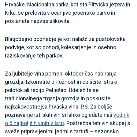
Hrvaške. Nacionalna parka, kot sta Plitviška jezera in
Krka, se prelevita v očarljivo jesensko barvo in
postaneta nadvse slikovita.
Blagodejno podnebje je kot nalašč za pustolovske
podvige, kot so pohodi, kolesarjenje in osebno
raziskovanje teh parkov.
Za ljubitelje vina pomeni oktober čas nabiranja
grozdja. Izkoristite priložnost in obiščite istrski
polotok ali regijo Pelješac. Udeležite se
tradicionalnega trganja grozdja in poskusite
najkakovostnejša hrvaška vina. P.S. Za boljše
poznavanje istrskih vin si lahko ogledate naš
vodnik
o 5 najboljših vinih v Istri
. Postrežba teh vin skupaj s
sveže pripravljenimi jedmi s tartufi – sezonsko