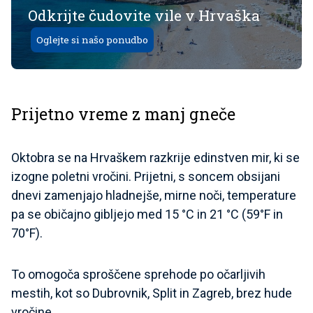
Odkrijte čudovite vile v Hrvaška
Oglejte si našo ponudbo
Prijetno vreme z manj gneče
Oktobra se na Hrvaškem razkrije edinstven mir, ki se
izogne poletni vročini. Prijetni, s soncem obsijani
dnevi zamenjajo hladnejše, mirne noči, temperature
pa se običajno gibljejo med 15 °C in 21 °C (59°F in
70°F).
To omogoča sproščene sprehode po očarljivih
mestih, kot so Dubrovnik, Split in Zagreb, brez hude
vročine.