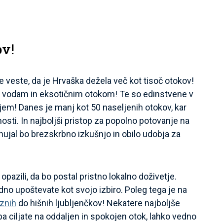
ov!
e veste, da je Hrvaška dežela več kot tisoč otokov!
nim vodam in eksotičnim otokom! Te so edinstvene v
jem! Danes je manj kot 50 naseljenih otokov, kar
sti. In najboljši pristop za popolno potovanje na
onujal bo brezskrbno izkušnjo in obilo udobja za
 opazili, da bo postal pristno lokalno doživetje.
dno upoštevate kot svojo izbiro. Poleg tega je na
aznih
do hišnih ljubljenčkov! Nekatere najboljše
 pa ciljate na oddaljen in spokojen otok, lahko vedno