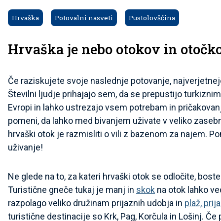
Hrvaška
Potovalni nasveti
Pustolovščina
Hrvaška je nebo otokov in otočk
Če raziskujete svoje naslednje potovanje, najverjetnej
Številni ljudje prihajajo sem, da se prepustijo turkiz
Evropi in lahko ustrezajo vsem potrebam in pričakovan
pomeni, da lahko med bivanjem uživate v veliko zasebno
hrvaški otok je razmisliti o vili z bazenom za najem. P
uživanje!
Ne glede na to, za kateri hrvaški otok se odločite, boste
Turistične gneče tukaj je manj in
skok
na otok lahko ve
razpolago veliko družinam prijaznih udobja in
plaž, prij
turistične destinacije so Krk, Pag, Korčula in Lošinj. Če