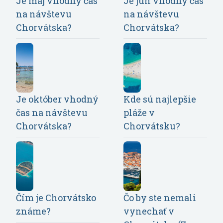
Je máj vhodný čas
Je jún vhodný čas
na návštevu
na návštevu
Chorvátska?
Chorvátska?
Je október vhodný
Kde sú najlepšie
čas na návštevu
pláže v
Chorvátska?
Chorvátsku?
Čím je Chorvátsko
Čo by ste nemali
známe?
vynechať v