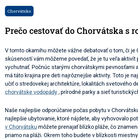
Chorvátsko
Prečo cestovať do Chorvátska s r
V tomto okamihu môžete vážne debatovať o tom, či je 
skúseností vám môžeme povedať, že je tu veľa aktivít 
vychutnať. Počnúc starými chorvátskymi pevnosťami 
má táto krajina pre deti najrôznejšie aktivity. Toto je n
učiť o stredovekej architektúre, lokalitách svetového 
chorvátske vodopády
, prírodné parky a sieť turistický
Naše najlepšie odporúčanie počas pobytu v Chorvátsku 
najlepšie ubytovanie, ktoré nájdete, aby vyhovovalo p
v Chorvátsku
môžete prenajať blízko pláže, čo znamen
priamo na pláži. Okrem toho budete v blízkosti miestn