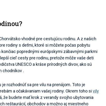
odinou?
Chorvátsko vhodné pre cestujúcu rodinu. A z našich
pre rodiny s deťmi, ktoré si môžete počas pobytu
a končiac poprednými európskymi zábavnými parkmi
ajlepší cieľ cesty pre rodinu, pretože môže vaše deti
dedičstva UNESCO a kráse prírodných divov, ako sú
ch chodníkov .
je rozhodnúť sa pre vilu na prenájom. Toto je
otrebám a očakávaniam vašej rodiny. Okrem toho si
vily
á, že budete mať krok z verandy svojho ubytovania
ych reštaurácií, obchodov a možno aj miestneho