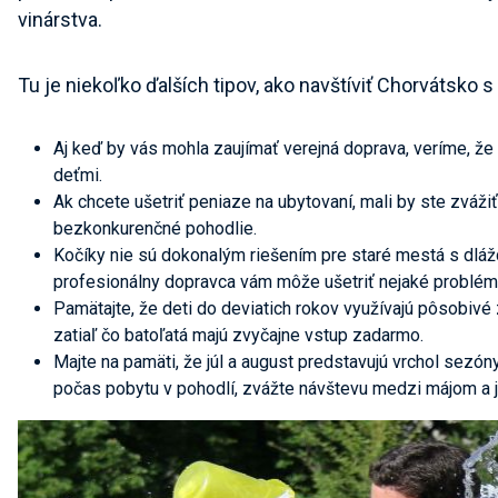
vinárstva.
Tu je niekoľko ďalších tipov, ako navštíviť Chorvátsko s
Aj keď by vás mohla zaujímať verejná doprava, veríme, že 
deťmi.
Ak chcete ušetriť peniaze na ubytovaní, mali by ste zvážiť
bezkonkurenčné pohodlie.
Kočíky nie sú dokonalým riešením pre staré mestá s dláž
profesionálny dopravca vám môže ušetriť nejaké problém
Pamätajte, že deti do deviatich rokov využívajú pôsobivé 
zatiaľ čo batoľatá majú zvyčajne vstup zadarmo.
Majte na pamäti, že júl a august predstavujú vrchol sezón
počas pobytu v pohodlí, zvážte návštevu medzi májom a