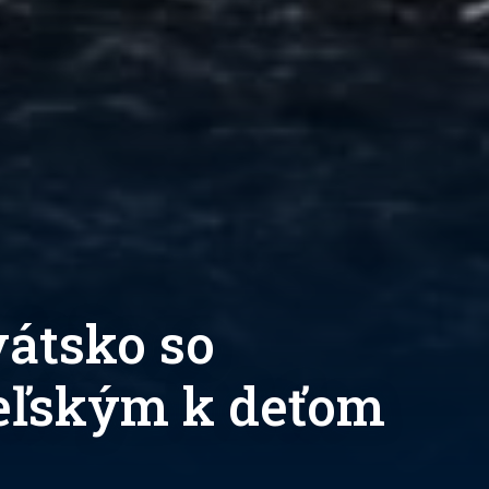
átsko so
eľským k deťom