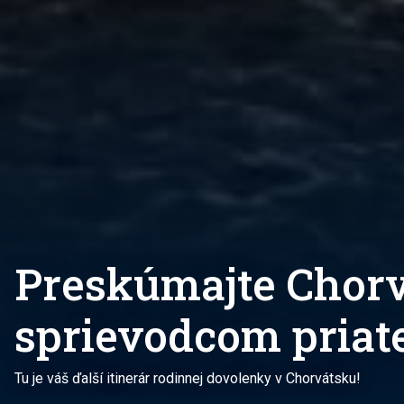
Preskúmajte Chorv
sprievodcom priat
Tu je váš ďalší itinerár rodinnej dovolenky v Chorvátsku!