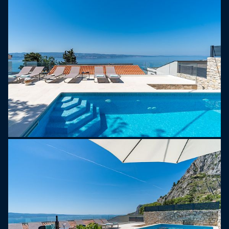
przeciwsłonecznymi. Zachody słońca stąd są po
prostu niesamowite, a widoki na światła miasta
Omiš, a wieczorami na wyspę Brač również
zapierają dech w piersiach. Ogródek na poziomie
1. piętra znajduje się naprzeciwko części dziennej
i oferuje duży drewniany stół jadalny dla 12 osób
oraz grill Kamado Joe, z panoramicznym
widokiem na morze, co zapewnia naprawdę miłe
uczucie podczas delektowania się na świeżym
powietrzu. W hotelu znajduje się również kącik
wypoczynkowy, w którym można wieczorami
zrelaksować się przy lampce wina lub porannej
kawie, podziwiając spektakularny widok na morze.
Do Państwa dyspozycji jest także stół do tenisa
stołowego na świeżym powietrzu.