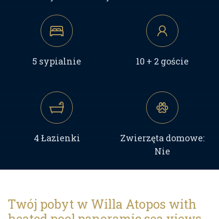
5 sypialnie
10 + 2 goście
4 Łazienki
Zwierzęta domowe:
Nie
Twój pobyt w Willa Atopos with
heated pool,panoramic sea views