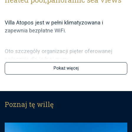
Villa Atopos jest w pełni klimatyzowana i
zapewnia bezpłatne WiFi.
Oto szczegóły organizacji pięter oferowanej
wyłącznie dla jednej grupy:
Pokaż więcej
*ZEWNĘTRZNY - poziom basenu, poziom 3 piętra.
Prywatny basen z podgrzewaną wodą o
wymiarach 7 x 4 m wyposażony jest w funkcję
hydromasażu i wyrafinowany system oświetlenia
Poznaj tę willę
LED, dzięki czemu można cieszyć się
wieczornymi kąpielami. Taras słoneczny z 6
leżakami, dodatkowymi 6 krzesłami ogrodowymi i
stołem jadalnym z parasolami