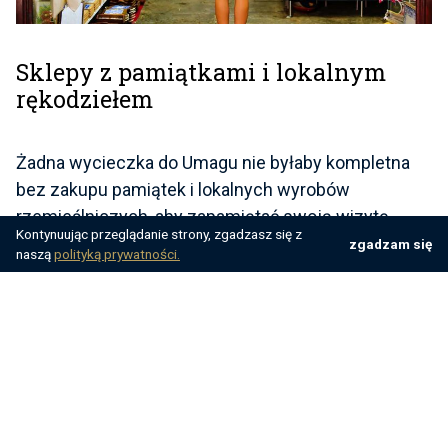
Sklepy z pamiątkami i lokalnym
rękodziełem
Żadna wycieczka do Umagu nie byłaby kompletna
bez zakupu pamiątek i lokalnych wyrobów
rzemieślniczych, aby zapamiętać swoją wizytę.
Kontynuując przeglądanie strony, zgadzasz się z
Miasto oferuje wiele sklepów, w których można
zgadzam się
naszą
polityką prywatności.
znaleźć tradycyjne istryjskie produkty. Jak inaczej
wszyscy w twojej rodzinie mają wiedzieć,
gdzie
jest Istria
? Gdzie byłeś? Jeśli nie przywieziesz ich
pamiątek do domu.
Umag ma wiele sklepów z pamiątkami. Dobry sklep
o nazwie Tobacco Shop Bari znajduje się w centrum