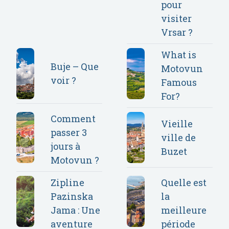
pour
visiter
Vrsar ?
What is
Buje – Que
Motovun
voir ?
Famous
For?
Comment
Vieille
passer 3
ville de
jours à
Buzet
Motovun ?
Zipline
Quelle est
Pazinska
la
Jama : Une
meilleure
aventure
période