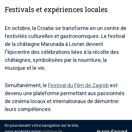
Festivals et expériences locales
En octobre, la Croatie se transforme en un centre de
festivités culturelles et gastronomiques. Le festival
de la châtaigne Marunada à Lovran devient
l"épicentre des célébrations liées à la récolte des
châtaignes, symbolisées par la nourriture, la
musique et le vin.
Simultanément, le
Festival du Film de Zagreb
est
devenu une plateforme permettant aux passionnés
de cinéma locaux et internationaux de démontrer
leurs compétences.
En poursuivant votre navigation sur le site,
Une expérience double vous attend en Dalmatie, où
vous acceptez notre
politique de
Je suis d'accord