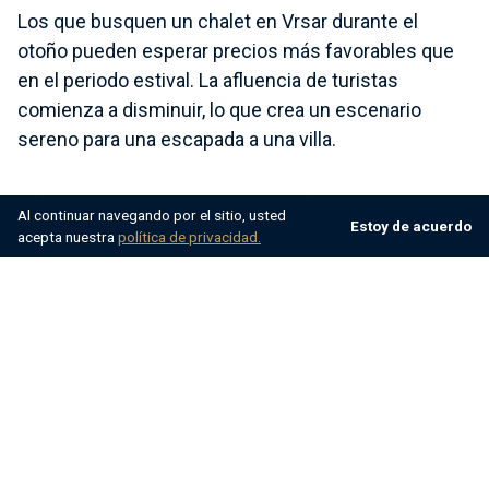
Los que busquen un chalet en Vrsar durante el
otoño pueden esperar precios más favorables que
en el periodo estival. La afluencia de turistas
comienza a disminuir, lo que crea un escenario
sereno para una escapada a una villa.
A finales de octubre, parte de la infraestructura
Al continuar navegando por el sitio, usted
Estoy de acuerdo
turística se retira por su parón anual y los elementos
acepta nuestra
política de privacidad.
pueden volverse caprichosos. Recuérdalo si tus
planes de vacaciones incluyen actividades al aire
libre o diversiones acuáticas.
Invierno en Vrsar
A finales de año, en Vrsar reina la tranquilidad. La
ciudad pierde la vitalidad que aportan las grandes