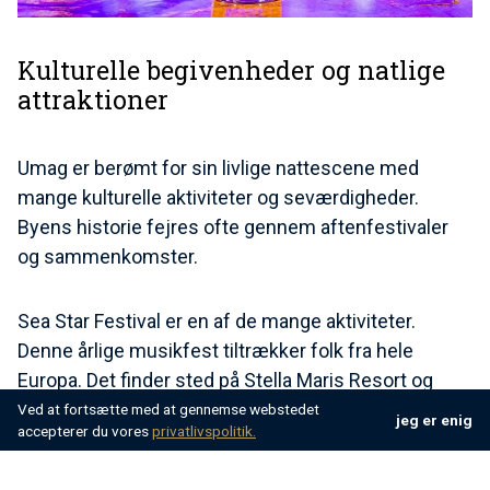
Kulturelle begivenheder og natlige
attraktioner
Umag er berømt for sin livlige nattescene med
mange kulturelle aktiviteter og seværdigheder.
Byens historie fejres ofte gennem aftenfestivaler
og sammenkomster.
Sea Star Festival er en af de mange aktiviteter.
Denne årlige musikfest tiltrækker folk fra hele
Europa. Det finder sted på Stella Maris Resort og
byder på optrædener fra berømte kunstnere inden
Ved at fortsætte med at gennemse webstedet
jeg er enig
accepterer du vores
privatlivspolitik.
for forskellige musikstilarter på forskellige scener.