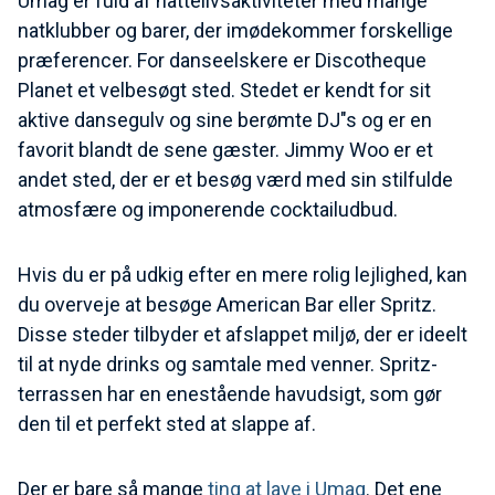
Umag er fuld af nattelivsaktiviteter med mange
natklubber og barer, der imødekommer forskellige
præferencer. For danseelskere er Discotheque
Planet et velbesøgt sted. Stedet er kendt for sit
aktive dansegulv og sine berømte DJ"s og er en
favorit blandt de sene gæster. Jimmy Woo er et
andet sted, der er et besøg værd med sin stilfulde
atmosfære og imponerende cocktailudbud.
Hvis du er på udkig efter en mere rolig lejlighed, kan
du overveje at besøge American Bar eller Spritz.
Disse steder tilbyder et afslappet miljø, der er ideelt
til at nyde drinks og samtale med venner. Spritz-
terrassen har en enestående havudsigt, som gør
den til et perfekt sted at slappe af.
Der er bare så mange
ting at lave i Umag
. Det ene