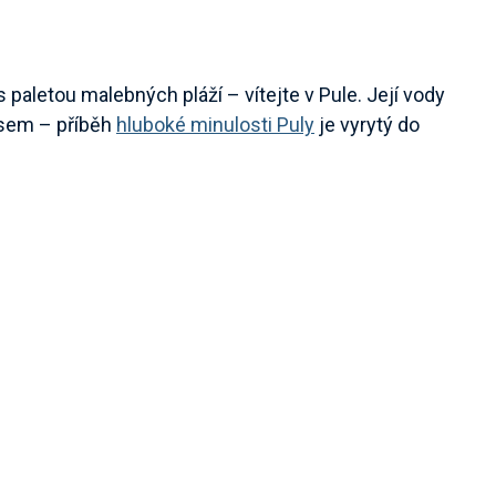
s paletou malebných pláží – vítejte v Pule. Její vody
asem – příběh
hluboké minulosti Puly
je vyrytý do