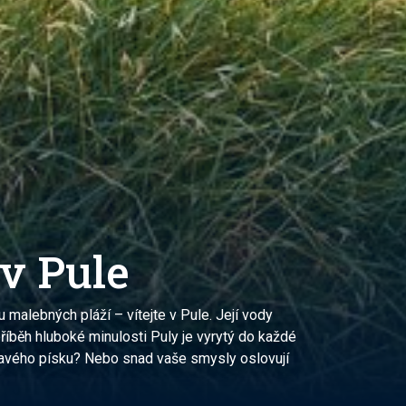
 v Pule
u malebných pláží – vítejte v Pule. Její vody
říběh hluboké minulosti Puly je vyrytý do každé
latavého písku? Nebo snad vaše smysly oslovují