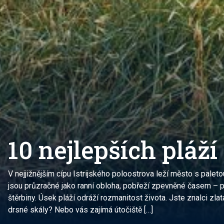
10 nejlepších pláží
V nejjižnějším cípu Istrijského poloostrova leží město s paleto
jsou průzračné jako ranní obloha, pobřeží zpevněné časem – p
štěrbiny. Úsek pláží odráží rozmanitost života. Jste znalci z
drsné skály? Nebo vás zajímá útočiště […]