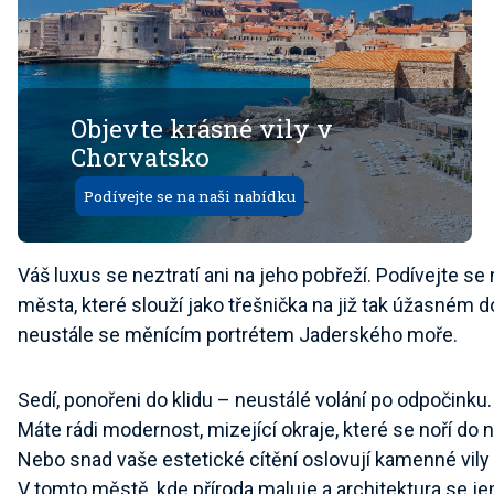
Objevte krásné vily v
Chorvatsko
Podívejte se na naši nabídku
Váš luxus se neztratí ani na jeho pobřeží. Podívejte se
města, které slouží jako třešnička na již tak úžasném do
neustále se měnícím portrétem Jaderského moře.
Sedí, ponořeni do klidu – neustálé volání po odpočinku.
Máte rádi modernost, mizející okraje, které se noří do
Nebo snad vaše estetické cítění oslovují kamenné vi
V tomto městě, kde příroda maluje a architektura se j