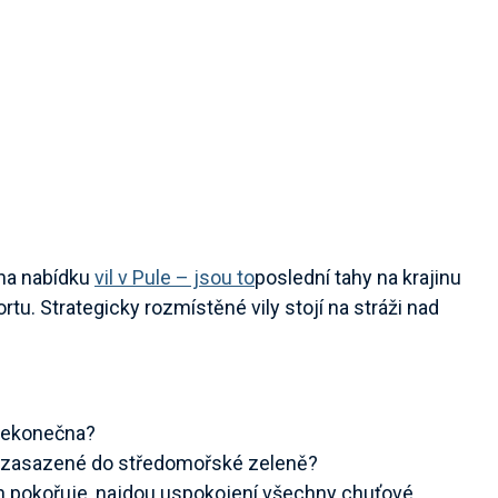
 na nabídku
vil v Pule – jsou to
poslední tahy na krajinu
rtu. Strategicky rozmístěné vily stojí na stráži nad
 nekonečna?
ly zasazené do středomořské zeleně?
en pokořuje, najdou uspokojení všechny chuťové