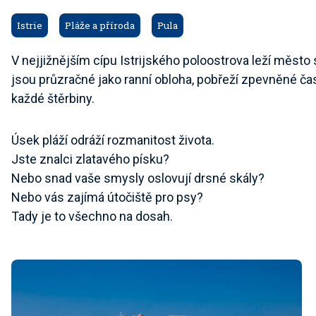
Istrie
Pláže a příroda
Pula
V nejjižnějším cípu Istrijského poloostrova leží město 
jsou průzračné jako ranní obloha, pobřeží zpevněné č
každé štěrbiny.
Úsek pláží odráží rozmanitost života.
Jste znalci zlatavého písku?
Nebo snad vaše smysly oslovují drsné skály?
Nebo vás zajímá útočiště pro psy?
Tady je to všechno na dosah.