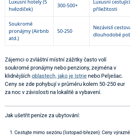
Luxusní hotely (5
Luxusní cestující, 
300-500+
hvězdiček)
příležitosti
Soukromé
Nezávislí cestovate
pronájmy (Airbnb
50-250
dlouhodobé poby
atd.)
Zájemci o zvláštní místní zážitky často volí
soukromé pronájmy nebo penziony, zejména v
klidnějších
oblastech, jako je Istrie
nebo Pelješac.
Ceny se zde pohybují v průměru kolem 50-250 eur
za noc v závislosti na lokalitě a vybavení.
Jak ušetřit peníze za ubytování
:
Cestujte
mimo sezónu
(listopad-březen): Ceny výrazně