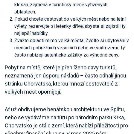
klesají, zejména v turisticky méně vytížených
oblastech.
Pokud chcete cestovat do
velkých měst
nebo na letní
výlety, rezervujte si letenky dříve, abyste si zajistili ty
nejlepší nabídky.
Zvažte oblasti mimo
velká města
: Zvolte si ubytování v
menších pobřežních vesnicích nebo ve vnitrozemí. Ty
často nabízejí autentické zážitky za výhodné ceny.
Pobyt na místě, které je přehlíženo davy turistů,
neznamená jen úsporu nákladů – často odhalí jinou
stránku Chorvatska, kterou mnozí cestovatelé z
velkých měst opomíjejí.
Ať už obdivujeme benátskou architekturu ve Splitu,
nebo se vydáváme na túru po národním parku Krka,
Chorvatsko je stále zemí, která nabízí příležitosti pro
všechny finanční skupiny. V roce 2025 nám