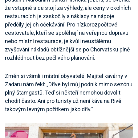
že vstupné sice stojí za výhledy, ale ceny v okolních
restauracích je zaskočily a náklady na nápoje
předčily jejich očekávání. Pro nízkorozpočtové
cestovatele, kteří se spoléhají na veřejnou dopravu
nebo místní restaurace, je kvůli neustálému
zvyšování nákladů obtížnější se po Chorvatsku plně
rozhlédnout bez pečlivého plánování.
Změn si všimli i místní obyvatelé. Majitel kavárny v
Zadaru nám řekl: „Dříve byl můj podnik mimo sezónu
plný štamgastů. Teď si někteří nemohou dovolit
chodit často. Ani pro turisty už není káva na Rivě
takovým levným požitkem jako dřív.“