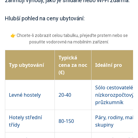
zahrnují výhody, jako je snídaně nebo Wi-Fi zdarma.
Hlubší pohled na ceny ubytování:
👉 Chcete-li zobrazit celou tabulku, přejeďte prstem nebo se
posuňte vodorovně na mobilním zařízení.
Typická
Typ ubytování
cena za noc
Ideální pro
(€)
Sólo cestovatelé,
Levné hostely
20-40
nízkorozpočtový
průzkumník
Hotely střední
Páry, rodiny, malé
80-150
třídy
skupiny