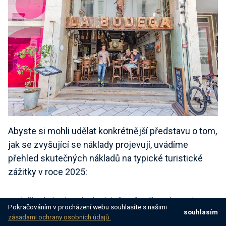
Abyste si mohli udělat konkrétnější představu o tom,
jak se zvyšující se náklady projevují, uvádíme
přehled
skutečných nákladů na
typické turistické
zážitky v roce 2025:
👉 Chcete-li zobrazit celou tabulku, přejeďte prstem nebo se
Pokračováním v procházení webu souhlasíte s našimi
posuňte vodorovně na mobilním zařízení.
souhlasím
zásadami ochrany osobních údajů.