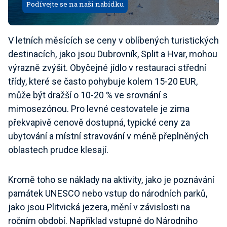
Podívejte se na naši nabídku
V letních měsících se ceny v oblíbených turistických
destinacích, jako jsou Dubrovník, Split a Hvar, mohou
výrazně zvýšit. Obyčejné jídlo v restauraci střední
třídy, které se často pohybuje kolem 15-20 EUR,
může být dražší o 10-20 % ve srovnání s
mimosezónou. Pro levné cestovatele je zima
překvapivě cenově dostupná, typické ceny za
ubytování a místní stravování v méně přeplněných
oblastech prudce klesají.
Kromě toho se náklady na aktivity, jako je poznávání
památek UNESCO nebo vstup do národních parků,
jako jsou Plitvická jezera, mění v závislosti na
ročním období. Například vstupné do Národního