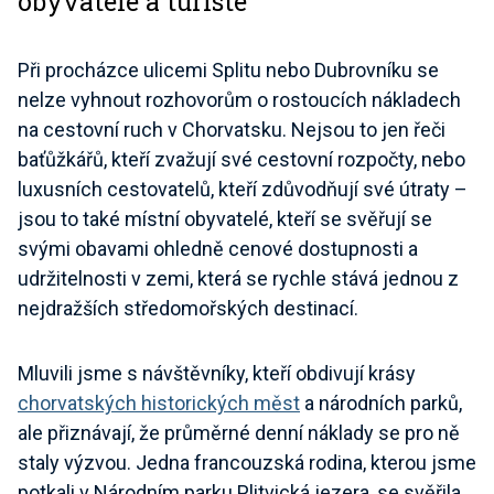
obyvatelé a turisté
Při procházce ulicemi Splitu nebo Dubrovníku se
nelze vyhnout rozhovorům o rostoucích nákladech
na cestovní ruch v Chorvatsku. Nejsou to jen řeči
baťůžkářů, kteří zvažují své cestovní rozpočty, nebo
luxusních cestovatelů, kteří zdůvodňují své útraty –
jsou to také místní obyvatelé, kteří se svěřují se
svými obavami ohledně cenové dostupnosti a
udržitelnosti v zemi, která se rychle stává jednou z
nejdražších středomořských destinací.
Mluvili jsme s návštěvníky, kteří obdivují krásy
chorvatských historických měst
a národních parků,
ale přiznávají, že
průměrné denní náklady
se pro ně
staly výzvou. Jedna francouzská rodina, kterou jsme
potkali v Národním parku Plitvická jezera, se svěřila,