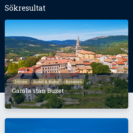
Sökresultat
Istrien
Konst & Kultur
Kroatien
Gamla stan Buzet