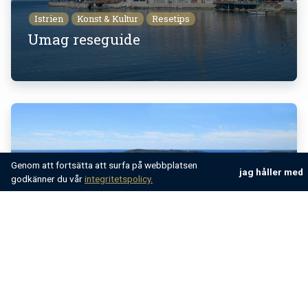
Istrien
Konst & Kultur
Resetips
Umag reseguide
Genom att fortsätta att surfa på webbplatsen
jag håller med
godkänner du vår
integritetspolicy.
Gastronomi
Istrien
Konst & Kultur
Är Pula värt ett besök?