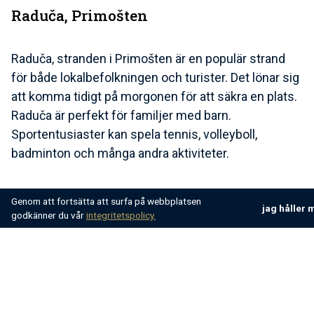
Raduča, Primošten
Raduča, stranden i Primošten är en populär strand
för både lokalbefolkningen och turister. Det lönar sig
att komma tidigt på morgonen för att säkra en plats.
Raduča är perfekt för familjer med barn.
Sportentusiaster kan spela tennis, volleyboll,
badminton och många andra aktiviteter.
För förfriskningar finns det en bar med otaliga
Genom att fortsätta att surfa på webbplatsen
jag håller 
drycker eller en restaurang där du läckra dalmatiska
godkänner du vår
integritetspolicy.
rätter kan njuta av.